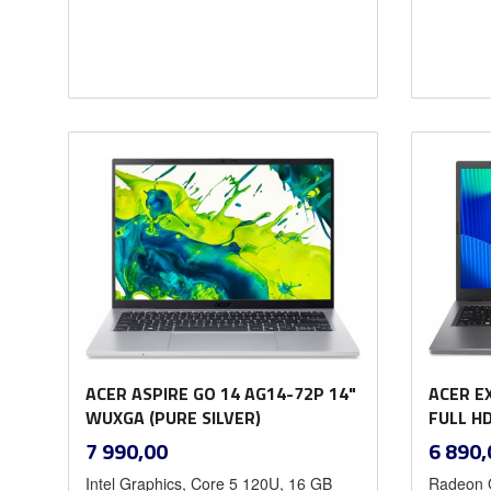
Les mer
ACER ASPIRE GO 14 AG14-72P 14"
ACER E
WUXGA (PURE SILVER)
FULL H
inkl.
Pris
Pris
7 990,00
6 890,
mva.
Intel Graphics, Core 5 120U, 16 GB
Radeon G