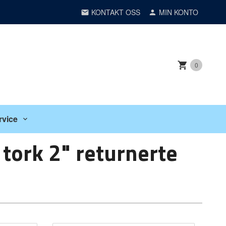
KONTAKT OSS
MIN KONTO
0
rvice
tork 2" returnerte