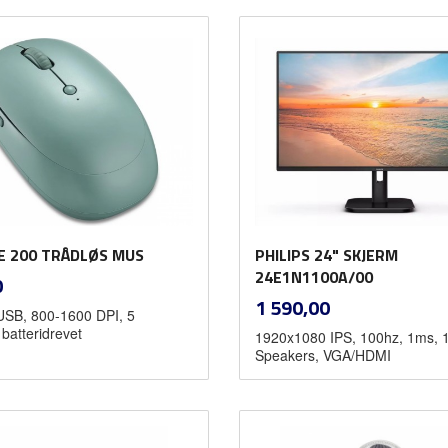
Kjøp
Kjøp
 200 TRÅDLØS MUS
PHILIPS 24" SKJERM
inkl.
24E1N1100A/00
0
mva.
inkl.
Pris
1 590,00
SB, 800-1600 DPI, 5
mva.
batteridrevet
1920x1080 IPS, 100hz, 1ms, 
Speakers, VGA/HDMI
Les mer
Kjøp