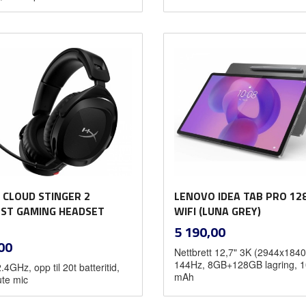
Kjøp
Les mer
 CLOUD STINGER 2
LENOVO IDEA TAB PRO 12
ST GAMING HEADSET
WIFI (LUNA GREY)
inkl.
Pris
5 190,00
mva.
inkl.
00
Nettbrett 12,7" 3K (2944x1840
mva.
144Hz, 8GB+128GB lagring, 
.4GHz, opp til 20t batteritid,
mAh
ute mic