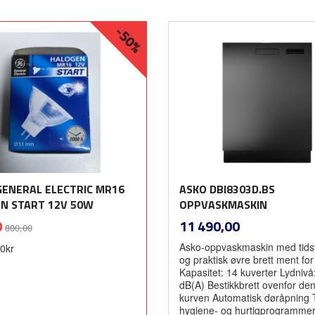
-50%
Les mer
Kjøp
GENERAL ELECTRIC MR16
ASKO DBI8303D.BS
N START 12V 50W
OPPVASKMASKIN
Rabatt
inkl.
inkl.
Pris
0
11 490,00
800,00
mva.
mva.
Asko-oppvaskmaskin med tids
00kr
og praktisk øvre brett ment for
Kapasitet: 14 kuverter Lydnivå
dB(A) Bestikkbrett ovenfor de
kurven Automatisk døråpning T
hygiene- og hurtigprogramme