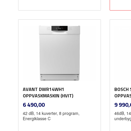
Kjøp
AVANT DWR14WH1
BOSCH 
OPPVASKMASKIN (HVIT)
OPPVAS
inkl.
Pris
Pris
6 490,00
9 990,
mva.
42 dB, 14 kuverter, 8 program,
46dB, 14
Energiklasse C
underby