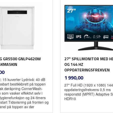
G GR5500 GNLP4620W
27" SPILLMONITOR MED H
SKMASKIN
OG 144 HZ
inkl.
OPPDATERINGSFREKVEN
00
mva.
inkl.
Pris
1 990,00
: 15 kuverter Lydnivå: 40 dB
mva.
ssbart bestikkbrett på toppen
27" Full HD (1920 x 1080) 14
sk døråpning CornerWash-
oppdateringsfrekvens 0,5 ms
som vasker effektivt selv i
responstid (MPRT) Adaptive 
Hygienefunksjon og 24-timers
HDR10
 start Tidsvisning på fronten og
panel på toppen av dør