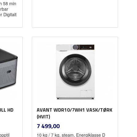
h 58 min
erbar
r Digitalt
Kjøp
ULL HD
AVANT WDR10/7WH1 VASK/TØRK
(HVIT)
inkl.
Pris
7 499,00
mva.
pptil
10 kg / 7 kg, steam, Energiklasse D