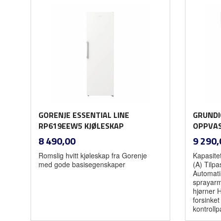
GORENJE ESSENTIAL LINE
GRUNDI
RP619EEW5 KJØLESKAP
OPPVA
inkl.
Pris
Pris
8 490,00
9 290,
mva.
Romslig hvitt kjøleskap fra Gorenje
Kapasitet
med gode basisegenskaper
(A) Tilpa
Automati
sprayarm 
hjørner 
forsinket
kontroll