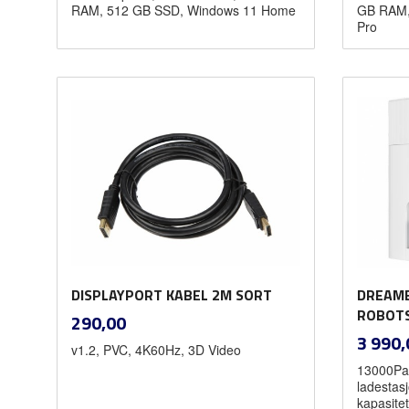
RAM, 512 GB SSD, Windows 11 Home
GB RAM,
Pro
Kjøp
DISPLAYPORT KABEL 2M SORT
DREAME
inkl.
ROBOTS
Pris
290,00
mva.
Pris
3 990,
v1.2, PVC, 4K60Hz, 3D Video
13000Pa 
ladestas
kapasitet