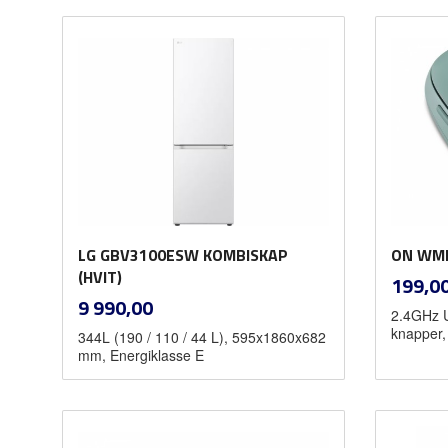
Kjøp
LG GBV3100ESW KOMBISKAP
ON WME
(HVIT)
Pris
199,0
inkl.
Pris
9 990,00
2.4GHz U
mva.
knapper, 
344L (190 / 110 / 44 L), 595x1860x682
mm, Energiklasse E
Les mer