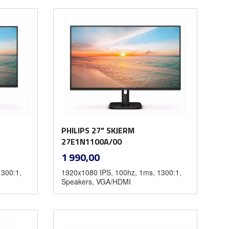
Les mer
PHILIPS 27" SKJERM
27E1N1100A/00
inkl.
Pris
1 990,00
mva.
1300:1,
1920x1080 IPS, 100hz, 1ms, 1300:1,
Speakers, VGA/HDMI
Kjøp