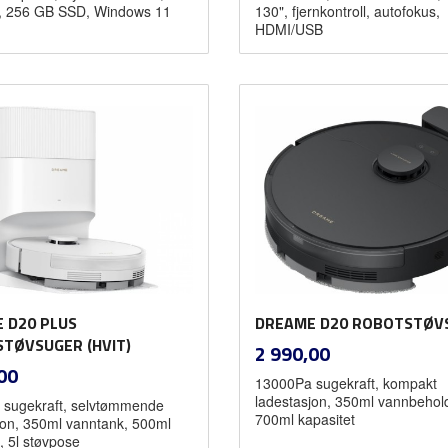
 256 GB SSD, Windows 11
130", fjernkontroll, autofokus,
HDMI/USB
Kjøp
Kjøp
 D20 PLUS
DREAME D20 ROBOTSTØV
TØVSUGER (HVIT)
inkl.
Pris
2 990,00
mva.
inkl.
00
13000Pa sugekraft, kompakt
mva.
ladestasjon, 350ml vannbehol
sugekraft, selvtømmende
700ml kapasitet
jon, 350ml vanntank, 500ml
, 5l støvpose