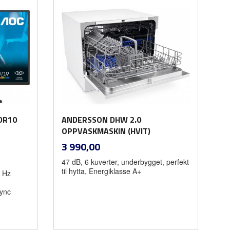
DR10
ANDERSSON DHW 2.0
OPPVASKMASKIN (HVIT)
inkl.
Pris
3 990,00
mva.
47 dB, 6 kuverter, underbygget, perfekt
til hytta, Energiklasse A+
4 Hz
Sync