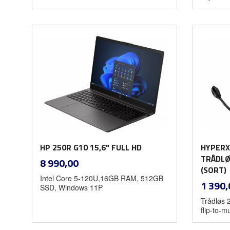
Kjøp
HP 250R G10 15,6" FULL HD
HYPERX
inkl.
TRÅDLØ
Pris
8 990,00
mva.
(SORT)
Intel Core 5-120U,16GB RAM, 512GB
Pris
1 390,
SSD, Windows 11P
Trådløs 2
flip-to-m