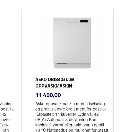
Les mer
ASKO DBI8303D.W
OPPVASKMASKIN
inkl.
Pris
11 490,00
mva.
visning
Asko-oppvaskmaskin med tidsvisning
 bestikk
og praktisk øvre brett ment for bestikk
: 42
Kapasitet: 14 kuverter Lydnivå: 42
n øvre
dB(A) Automatisk døråpning Kan
ids-,
kobles til varmt eller kaldt vann opptil
r Kan
70 °C Nattmodus og mulighet for utsatt