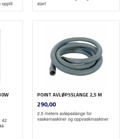
 opptil
start
Les mer
530W
POINT AVLØPSSLANGE 2,5 M
inkl.
Pris
290,00
mva.
2,5 meters avløpsslange for
vaskemaskiner og oppvaskmaskiner
: 42
ikk