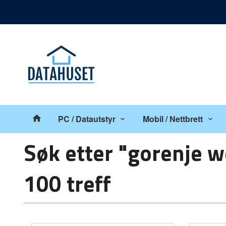
Gå
Lukk
til
innholdet
Produkter
PC / Datautstyr
Mobil / Nettbrett
Søk etter "gorenje 
100 treff