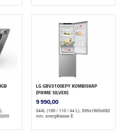
Les mer
8GB
LG GBV3100EPY KOMBISKAP
(PRIME SILVER)
inkl.
Pris
9 990,00
mva.
),
344L (190 / 110 / 44 L), 595x1860x682
10200
mm, energiklasse E