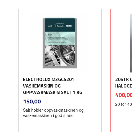
Les mer
ELECTROLUX M3GCS201
20STK 
VASKEMASKIN OG
HALOGE
OPPVASKMASKIN SALT 1 KG
Tilbud
400,0
inkl.
Pris
150,00
20 for 4
mva.
Salt holder oppvaskmaskinen og
vaskemaskinen i god stand