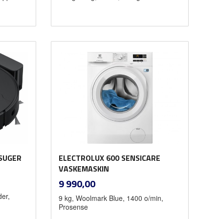
Les mer
SUGER
ELECTROLUX 600 SENSICARE
VASKEMASKIN
inkl.
Pris
9 990,00
mva.
der,
9 kg, Woolmark Blue, 1400 o/min,
Prosense