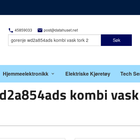
45859033
post@datahuset.net
Søk
Hjemmeelektronikk
Elektriske Kjøretøy
Tech Se
wd2a854ads kombi vask 