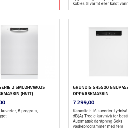
kobles til varmt eller kaldt vann
Kjøp
Les mer
SERIE 2 SMU2HVW02S
GRUNDIG GR5500 GNUP4
KMASKIN (HVIT)
OPPVASKMASKIN
inkl.
inkl.
Pris
00
7 299,00
mva.
mva.
 kuverter, 5 program,
Kapasitet: 16 kuverter Lydnivå
gget
dB(A) Tredje kurvnivå for best
Automatisk døråpning Seks
vaskeprogrammer med fem