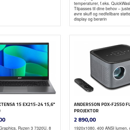
temperaturer, f.eks. QuickWas
Tilpasses til dine behov – just
øvre skuff og nedfellbare støtte
display og berørin
Les mer
Les mer
XTENSA 15 EX215-24 15,6"
ANDERSSON PDX-F2550 F
D
PROJEKTOR
inkl.
inkl.
Pris
00
2 890,00
mva.
mva.
raphics, Ryzen 3 7320U, 8
1920x1080, 400 ANSI lumen, o