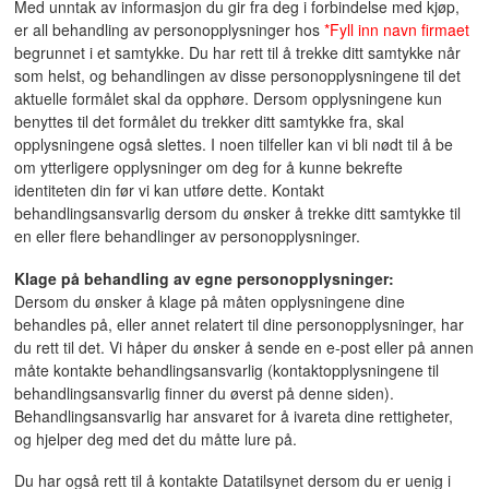
Med unntak av informasjon du gir fra deg i forbindelse med kjøp,
er all behandling av personopplysninger hos
*Fyll inn navn firmaet
begrunnet i et samtykke. Du har rett til å trekke ditt samtykke når
som helst, og behandlingen av disse personopplysningene til det
aktuelle formålet skal da opphøre. Dersom opplysningene kun
benyttes til det formålet du trekker ditt samtykke fra, skal
opplysningene også slettes. I noen tilfeller kan vi bli nødt til å be
om ytterligere opplysninger om deg for å kunne bekrefte
identiteten din før vi kan utføre dette. Kontakt
behandlingsansvarlig dersom du ønsker å trekke ditt samtykke til
en eller flere behandlinger av personopplysninger.
Klage på behandling av egne personopplysninger:
Dersom du ønsker å klage på måten opplysningene dine
behandles på, eller annet relatert til dine personopplysninger, har
du rett til det. Vi håper du ønsker å sende en e-post eller på annen
måte kontakte behandlingsansvarlig (kontaktopplysningene til
behandlingsansvarlig finner du øverst på denne siden).
Behandlingsansvarlig har ansvaret for å ivareta dine rettigheter,
og hjelper deg med det du måtte lure på.
Du har også rett til å kontakte Datatilsynet dersom du er uenig i