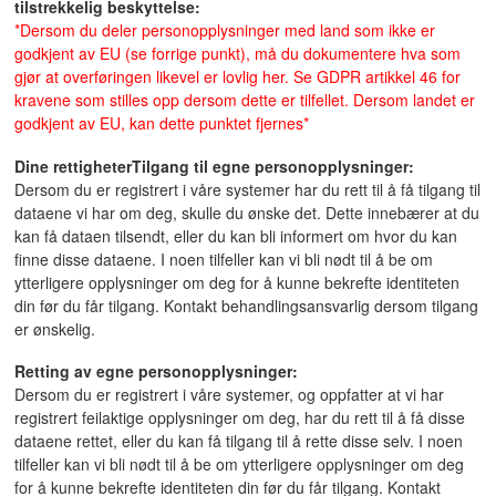
tilstrekkelig beskyttelse:
*Dersom du deler personopplysninger med land som ikke er
godkjent av EU (se forrige punkt), må du dokumentere hva som
gjør at overføringen likevel er lovlig her. Se GDPR artikkel 46 for
kravene som stilles opp dersom dette er tilfellet. Dersom landet er
godkjent av EU, kan dette punktet fjernes*
Dine rettigheter
Tilgang til egne personopplysninger:
Dersom du er registrert i våre systemer har du rett til å få tilgang til
dataene vi har om deg, skulle du ønske det. Dette innebærer at du
kan få dataen tilsendt, eller du kan bli informert om hvor du kan
finne disse dataene. I noen tilfeller kan vi bli nødt til å be om
ytterligere opplysninger om deg for å kunne bekrefte identiteten
din før du får tilgang. Kontakt behandlingsansvarlig dersom tilgang
er ønskelig.
Retting av egne personopplysninger:
Dersom du er registrert i våre systemer, og oppfatter at vi har
registrert feilaktige opplysninger om deg, har du rett til å få disse
dataene rettet, eller du kan få tilgang til å rette disse selv. I noen
tilfeller kan vi bli nødt til å be om ytterligere opplysninger om deg
for å kunne bekrefte identiteten din før du får tilgang. Kontakt