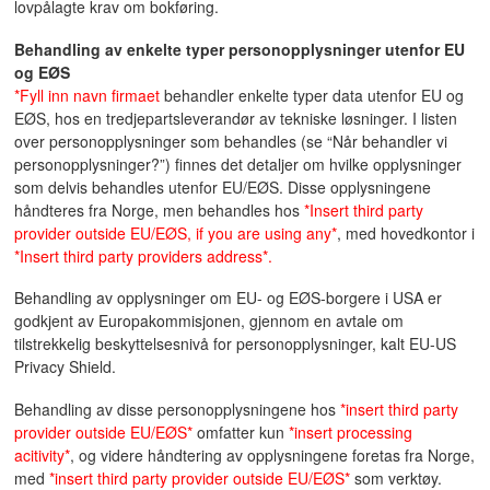
lovpålagte krav om bokføring.
Behandling av enkelte typer personopplysninger utenfor EU
og EØS
*Fyll inn navn firmaet
behandler enkelte typer data utenfor EU og
EØS, hos en tredjepartsleverandør av tekniske løsninger. I listen
over personopplysninger som behandles (se “Når behandler vi
personopplysninger?”) finnes det detaljer om hvilke opplysninger
som delvis behandles utenfor EU/EØS. Disse opplysningene
håndteres fra Norge, men behandles hos
*Insert third party
provider outside EU/EØS, if you are using any*
, med hovedkontor i
*Insert third party providers address*.
Behandling av opplysninger om EU- og EØS-borgere i USA er
godkjent av Europakommisjonen, gjennom en avtale om
tilstrekkelig beskyttelsesnivå for personopplysninger, kalt EU-US
Privacy Shield.
Behandling av disse personopplysningene hos
*insert third party
provider outside EU/EØS*
omfatter kun
*insert processing
acitivity*
, og videre håndtering av opplysningene foretas fra Norge,
med
*insert third party provider outside EU/EØS*
som verktøy.