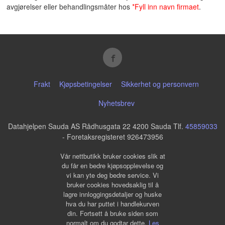
avgjørelser eller behandlingsmåter hos
*Fyll inn navn firmaet
.
Frakt
Kjøpsbetingelser
Sikkerhet og personvern
Nyhetsbrev
Datahjelpen Sauda AS Rådhusgata 22 4200 Sauda Tlf.
45859033
- Foretaksregisteret 926473956
Vår nettbutikk bruker cookies slik at
du får en bedre kjøpsopplevelse og
vi kan yte deg bedre service. Vi
bruker cookies hovedsaklig til å
lagre innloggingsdetaljer og huske
hva du har puttet i handlekurven
din. Fortsett å bruke siden som
normalt om du godtar dette.
Les