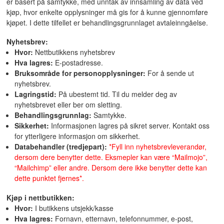
er basert på samtykke, med unntak av innsamling av data ved
kjøp, hvor enkelte opplysninger må gis for å kunne gjennomføre
kjøpet. I dette tilfellet er behandlingsgrunnlaget avtaleinngåelse.
Nyhetsbrev:
Hvor:
Nettbutikkens nyhetsbrev
Hva lagres:
E-postadresse.
Bruksområde for personopplysninger:
For å sende ut
nyhetsbrev.
Lagringstid:
På ubestemt tid. Til du melder deg av
nyhetsbrevet eller ber om sletting.
Behandlingsgrunnlag:
Samtykke.
Sikkerhet:
Informasjonen lagres på sikret server. Kontakt oss
for ytterligere informasjon om sikkerhet.
Databehandler (tredjepart):
*Fyll inn nyhetsbrevleverandør,
dersom dere benytter dette. Eksmepler kan være “Mailmojo”,
“Mailchimp” eller andre. Dersom dere ikke benytter dette kan
dette punktet fjernes*.
Kjøp i nettbutikken:
Hvor:
I butikkens utsjekk/kasse
Hva lagres:
Fornavn, etternavn, telefonnummer, e-post,