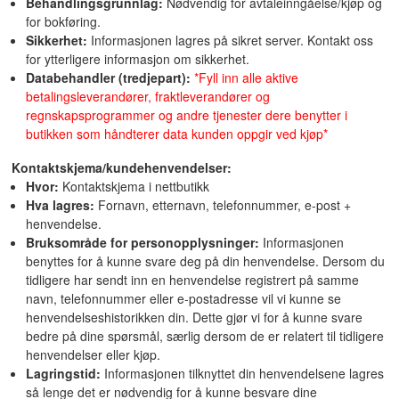
Behandlingsgrunnlag:
Nødvendig for avtaleinngåelse/kjøp og
for bokføring.
Sikkerhet:
Informasjonen lagres på sikret server. Kontakt oss
for ytterligere informasjon om sikkerhet.
Databehandler (tredjepart):
*Fyll inn alle aktive
betalingsleverandører, fraktleverandører og
regnskapsprogrammer og andre tjenester dere benytter i
butikken som håndterer data kunden oppgir ved kjøp*
Kontaktskjema/kundehenvendelser:
Hvor:
Kontaktskjema i nettbutikk
Hva lagres:
Fornavn, etternavn, telefonnummer, e-post +
henvendelse.
Bruksområde for personopplysninger:
Informasjonen
benyttes for å kunne svare deg på din henvendelse. Dersom du
tidligere har sendt inn en henvendelse registrert på samme
navn, telefonnummer eller e-postadresse vil vi kunne se
henvendelseshistorikken din. Dette gjør vi for å kunne svare
bedre på dine spørsmål, særlig dersom de er relatert til tidligere
henvendelser eller kjøp.
Lagringstid:
Informasjonen tilknyttet din henvendelsene lagres
så lenge det er nødvendig for å kunne besvare dine