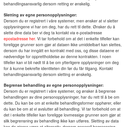
behandlingsansvarlig dersom retting er ønskelig.
Sletting av egne personopplysninger:
Dersom du er registrert i våre systemer, men ønsker at vi sletter
opplysningene vi har om deg, har du rett til dette. Ønsker du å
slette dine data ber vi deg ta kontakt via e-postadresse
epostadresse her.
Vi tar forbehold om at det i enkelte tilfeller kan
foreligge grunner som gjør at dataen ikke umiddelbart kan slettes,
dersom du har inngått en kontrakt med oss, og disse dataene er
nødvendige for opprettholdelse av denne kontrakten. I noen
tilfeller kan vi bli nødt til å be om ytterligere opplysninger om deg
for å kunne bekrefte identiteten din før du får tilgang. Kontakt
behandlingsansvarlig dersom sletting er ønskelig.
Begrense behandling av egne personopplysninger:
Dersom du er registrert i våre systemer, og ønsker å begrense
behandlingen av dine personopplysninger, har du rett til å be om
dette. Du kan be om at enkelte behandlingsformer opphører, eller
du kan be om at vi avslutter all behandling. Vi tar forbehold om at
det i enkelte tilfeller kan foreligge lovmessige grunner som gjør at
slik begrensning av behandling ikke kan utføres. Sletting av data
kan da gjerne være et alternativ, dersom generell begrensning