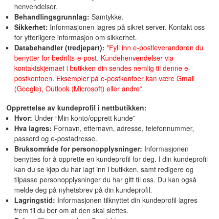
henvendelser.
Behandlingsgrunnlag:
Samtykke.
Sikkerhet:
Informasjonen lagres på sikret server. Kontakt oss
for ytterligere informasjon om sikkerhet.
Databehandler (tredjepart):
*Fyll inn e-postleverandøren du
benytter for bedrifts-e-post. Kundehenvendelser via
kontaktskjemaet i butikken din sendes nemlig til denne e-
postkontoen. Eksempler på e-postkontoer kan være Gmail
(Google), Outlook (Microsoft) eller andre*
Opprettelse av kundeprofil i nettbutikken:
Hvor:
Under “Min konto/opprett kunde”
Hva lagres:
Fornavn, etternavn, adresse, telefonnummer,
passord og e-postadresse.
Bruksområde for personopplysninger:
Informasjonen
benyttes for å opprette en kundeprofil for deg. I din kundeprofil
kan du se kjøp du har lagt inn i butikken, samt redigere og
tilpasse personopplysninger du har gitt til oss. Du kan også
melde deg på nyhetsbrev på din kundeprofil.
Lagringstid:
Informasjonen tilknyttet din kundeprofil lagres
frem til du ber om at den skal slettes.