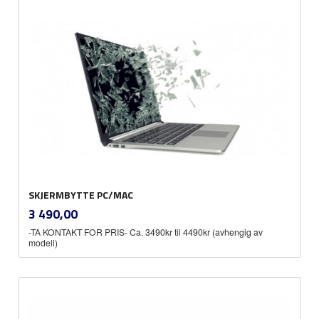
SKJERMBYTTE PC/MAC
inkl.
Pris
3 490,00
mva.
-TA KONTAKT FOR PRIS- Ca. 3490kr til 4490kr (avhengig av
modell)