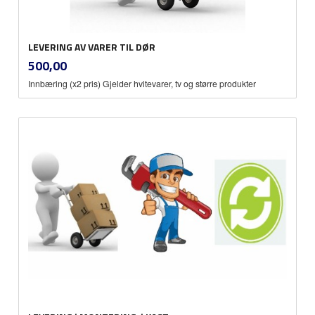
LEVERING AV VARER TIL DØR
inkl.
Pris
500,00
mva.
Innbæring (x2 pris) Gjelder hvitevarer, tv og større produkter