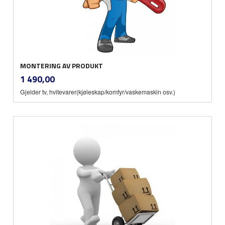
MONTERING AV PRODUKT
inkl.
Pris
1 490,00
mva.
Gjelder tv, hvitevarer(kjøleskap/komfyr/vaskemaskin osv.)