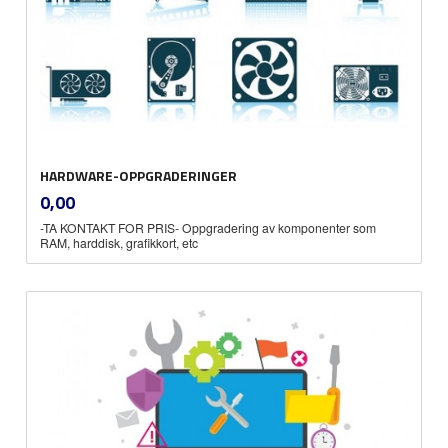
HARDWARE-OPPGRADERINGER
inkl.
Pris
0,00
mva.
-TA KONTAKT FOR PRIS- Oppgradering av komponenter som
RAM, harddisk, grafikkort, etc