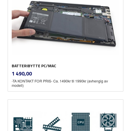
BATTERIBYTTE PC/MAC
inkl.
Pris
1 490,00
mva.
-TA KONTAKT FOR PRIS- Ca. 1490kr til 1990kr (avhengig av
modell)