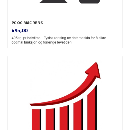
PC OG MAC RENS
inkl.
Pris
495,00
mva.
495kr,- pr halvtime - Fysisk rensing av datamaskin for å sikre
optimal funksjon og forlenge levetiden