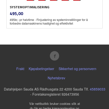
SYSTEMOPTIMALISERING
inkl.
Pris
495,00
mva.
495kr,- pr halvtime - Finjustering av systeminnstillinger for å
forbedre datamaskinens hastighet og effektivitet
Frakt
Kjøpsbetingelser
Sikkerhet og personvern
Nyhetsbrev
Datahjelpen Sauda AS Rådhusgata 22 4200 Sauda Tlf.
45859033
- Foretaksregisteret 926473956
Vår nettbutikk bruker cookies slik at
du får en bedre kjøpsopplevelse og