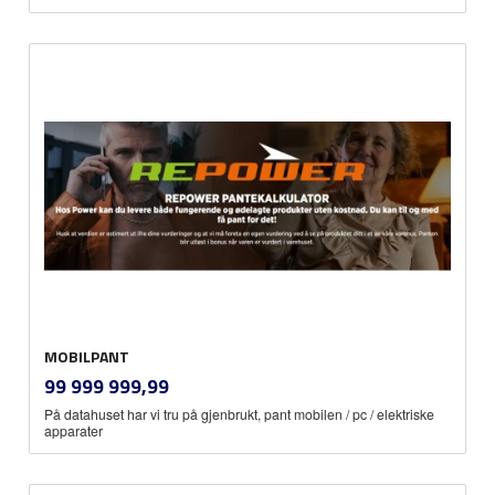
MOBILPANT
inkl.
Pris
99 999 999,99
mva.
På datahuset har vi tru på gjenbrukt, pant mobilen / pc / elektriske
apparater