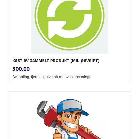
KAST AV GAMMELT PRODUKT (MILJØAVGIFT)
inkl.
Pris
500,00
mva.
Avkobling, fjerning, hive på renovasjonsanlegg