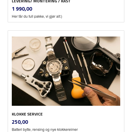
LEVERING/ MONTERING / KAST
inkl.
Pris
1 990,00
mva.
Her får du full pakke, vi gjør alt:)
KLOKKE SERVICE
inkl.
Pris
250,00
mva.
Batteri bytte, rensing og nye klokkereimer