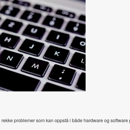
ed rekke problemer som kan oppstå i både hardware og software 