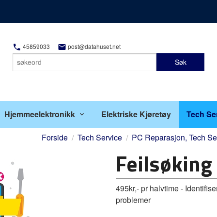
45859033
post@datahuset.net
Søk
Hjemmeelektronikk
Elektriske Kjøretøy
Tech Se
Forside
Tech Service
PC Reparasjon, Tech Ser
Feilsøking
495kr,- pr halvtime - Identifi
problemer