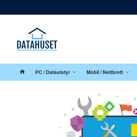
Gå
Lukk
til
innholdet
Produkter
PC / Datautstyr
Mobil / Nettbrett