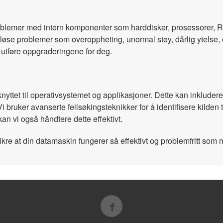
roblemer med intern komponenter som harddisker, prosessorer, RA
øse problemer som overoppheting, unormal støy, dårlig ytelse, og f
 utføre oppgraderingene for deg.
ttet til operativsystemet og applikasjoner. Dette kan inkludere 
bruker avanserte feilsøkingsteknikker for å identifisere kilden til
an vi også håndtere dette effektivt.
kre at din datamaskin fungerer så effektivt og problemfritt som 