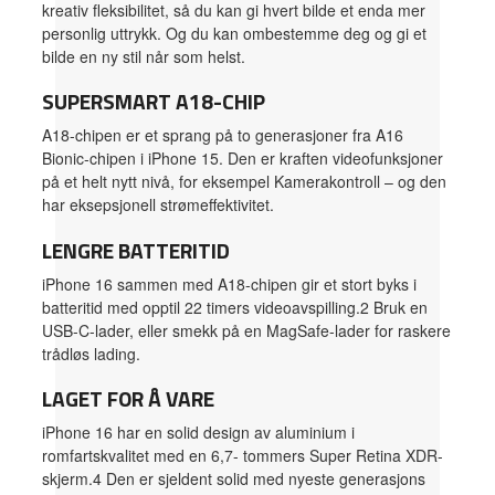
kreativ fleksibilitet, så du kan gi hvert bilde et enda mer
personlig uttrykk. Og du kan ombestemme deg og gi et
bilde en ny stil når som helst.
SUPERSMART A18-CHIP
A18-chipen er et sprang på to generasjoner fra A16
Bionic-chipen i iPhone 15. Den er kraften videofunksjoner
på et helt nytt nivå, for eksempel Kamerakontroll – og den
har eksepsjonell strømeffektivitet.
LENGRE BATTERITID
iPhone 16 sammen med A18-chipen gir et stort byks i
batteritid med opptil 22 timers videoavspilling.2 Bruk en
USB-C-lader, eller smekk på en MagSafe-lader for raskere
trådløs lading.
LAGET FOR Å VARE
iPhone 16 har en solid design av aluminium i
romfartskvalitet med en 6,7- tommers Super Retina XDR-
skjerm.4 Den er sjeldent solid med nyeste generasjons