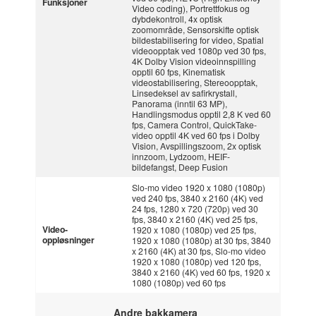
Funksjoner
Video coding), Portrettfokus og
dybdekontroll, 4x optisk
zoomområde, Sensorskifte optisk
bildestabilisering for video, Spatial
videoopptak ved 1080p ved 30 fps,
4K Dolby Vision videoinnspilling
opptil 60 fps, Kinematisk
videostabilisering, Stereoopptak,
Linsedeksel av safirkrystall,
Panorama (inntil 63 MP),
Handlingsmodus opptil 2,8 K ved 60
fps, Camera Control, QuickTake-
video opptil 4K ved 60 fps i Dolby
Vision, Avspillingszoom, 2x optisk
innzoom, Lydzoom, HEIF-
bildefangst, Deep Fusion
Slo-mo video 1920 x 1080 (1080p)
ved 240 fps, 3840 x 2160 (4K) ved
24 fps, 1280 x 720 (720p) ved 30
fps, 3840 x 2160 (4K) ved 25 fps,
Video-
1920 x 1080 (1080p) ved 25 fps,
oppløsninger
1920 x 1080 (1080p) at 30 fps, 3840
x 2160 (4K) at 30 fps, Slo-mo video
1920 x 1080 (1080p) ved 120 fps,
3840 x 2160 (4K) ved 60 fps, 1920 x
1080 (1080p) ved 60 fps
Andre bakkamera