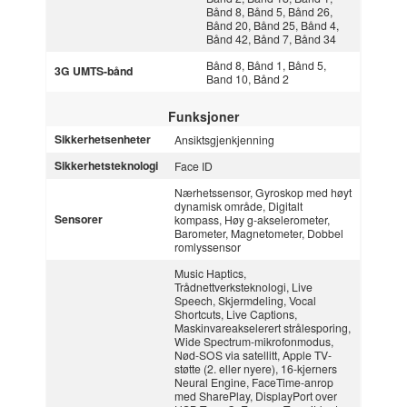
Bånd 8, Bånd 5, Bånd 26,
Bånd 20, Bånd 25, Bånd 4,
Bånd 42, Bånd 7, Bånd 34
Bånd 8, Bånd 1, Bånd 5,
3G UMTS-bånd
Band 10, Bånd 2
Funksjoner
Sikkerhetsenheter
Ansiktsgjenkjenning
Sikkerhetsteknologi
Face ID
Nærhetssensor, Gyroskop med høyt
dynamisk område, Digitalt
Sensorer
kompass, Høy g-akselerometer,
Barometer, Magnetometer, Dobbel
romlyssensor
Music Haptics,
Trådnettverksteknologi, Live
Speech, Skjermdeling, Vocal
Shortcuts, Live Captions,
Maskinvareakselerert strålesporing,
Wide Spectrum-mikrofonmodus,
Nød-SOS via satellitt, Apple TV-
støtte (2. eller nyere), 16‑kjerners
Neural Engine, FaceTime-anrop
med SharePlay, DisplayPort over