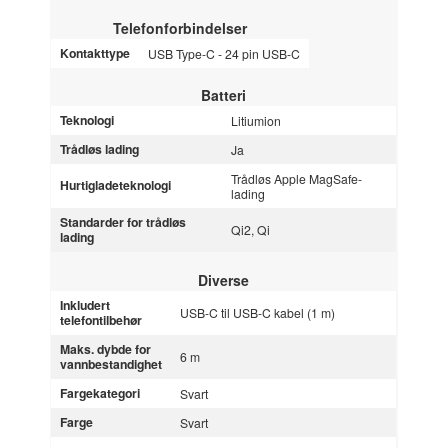
Telefonforbindelser
Kontakttype
USB Type-C - 24 pin USB-C
Batteri
Teknologi
Litiumion
Trådløs lading
Ja
Trådløs Apple MagSafe-
Hurtigladeteknologi
lading
Standarder for trådløs
Qi2, Qi
lading
Diverse
Inkludert
USB-C til USB-C kabel (1 m)
telefontilbehør
Maks. dybde for
6 m
vannbestandighet
Fargekategori
Svart
Farge
Svart