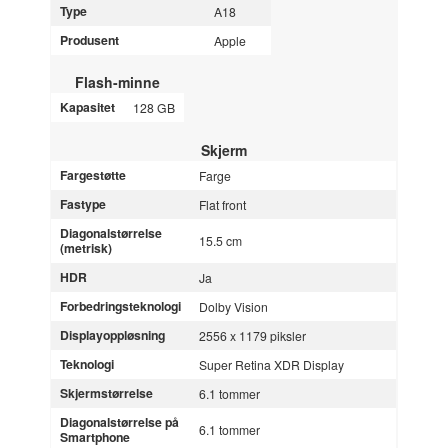
Type
A18
Produsent
Apple
Flash-minne
Kapasitet
128 GB
Skjerm
Fargestøtte
Farge
Fastype
Flat front
Diagonalstørrelse
15.5 cm
(metrisk)
HDR
Ja
Forbedringsteknologi
Dolby Vision
Displayoppløsning
2556 x 1179 piksler
Teknologi
Super Retina XDR Display
Skjermstørrelse
6.1 tommer
Diagonalstørrelse på
6.1 tommer
Smartphone