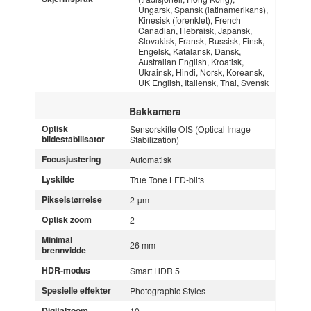
Ungarsk, Spansk (latinamerikans),
Kinesisk (forenklet), French
Canadian, Hebraisk, Japansk,
Slovakisk, Fransk, Russisk, Finsk,
Engelsk, Katalansk, Dansk,
Australian English, Kroatisk,
Ukrainsk, Hindi, Norsk, Koreansk,
UK English, Italiensk, Thai, Svensk
Bakkamera
Optisk
Sensorskifte OIS (Optical Image
bildestabilisator
Stabilization)
Focusjustering
Automatisk
Lyskilde
True Tone LED-blits
Pikselstørrelse
2 μm
Optisk zoom
2
Minimal
26 mm
brennvidde
HDR-modus
Smart HDR 5
Spesielle effekter
Photographic Styles
Digitalzoom
10