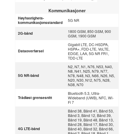
Kommunikasjoner
Høyhastighets-
5G NR
kommunikasjonsstandard
1800 GSM, 850 GSM, 900
2G-bånd
GSM, 1900 GSM
Gigabit LTE, DC-HSDPA,
HSPA+, FDD-LTE, VoLTE,
Dataoverførsel
EDGE, LAA, 5G NR FR1,
TDD-LTE
N2, N7, N1, N76, N53, N40,
N8, N41, N25, N79, N77,
5G NR-bånd
N78, N48, N3, N66, N26, N5,
N20, N30, N12, N75, N28,
N38, N70
Bluetooth 5.3, Ultra-
Trådløst grensesnitt
Wideband (UWB), NFC, Wi-
Fi 7
Bånd 38, Bånd 41, Bånd 53,
Bånd 3, Bånd 12, Bånd 39,
Bånd 19, Bånd 48, Bånd 13,
Bånd 28, Bånd 17, Bånd 30,
4G LTE-bånd
Bånd 40, Bånd 32, Bånd 66,
Bånd 2, Bånd 18, Bånd 1,