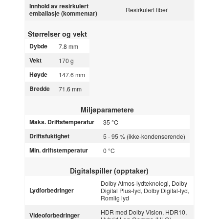
Innhold av resirkulert
Resirkulert fiber
emballasje (kommentar)
Størrelser og vekt
Dybde
7.8 mm
Vekt
170 g
Høyde
147.6 mm
Bredde
71.6 mm
Miljøparametere
Maks. Driftstemperatur
35 °C
Driftsfuktighet
5 - 95 % (ikke-kondenserende)
Min. driftstemperatur
0 °C
Digitalspiller (opptaker)
Dolby Atmos-lydteknologi, Dolby
Lydforbedringer
Digital Plus-lyd, Dolby Digital-lyd,
Romlig lyd
HDR med Dolby Vision, HDR10,
Videoforbedringer