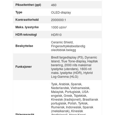
Pikseltetthet (ppi)
460
Type
OLED-display
Kontrastforhold
2000000:1
Maks. lysstyrke
1000 cd/m²
HDR-teknologi
HDR10
Ceramic Shield,
Beskyttelse
Fingeravtrykksbestandig
oleofobisk belegg
Bredt fargedisplay (P3), Dynamic
Island, True Tone-display, Haptisk
berøring, 2000 nits maksimal
Funksjoner
lysstyrke (utendørs), 1600-nit
maks. lysstyrke (HDR), Hybrid
Log-Gamma (HLG)
Tysk, Arabisk, Spansk,
Nederlandsk, Vietnamesisk,
Malayisk, Portugisisk, USA-
engelsk, Gresk, Tsjekkisk,
Kinesisk (tradisjonell), Brasiliansk
portugisisk, Polish, Tyrkisk,
Rumensk, Indonesisk, Spansk
(meksikansk), Kinesisk
Skjermspråk
(tradisjonell, Hong Kong),