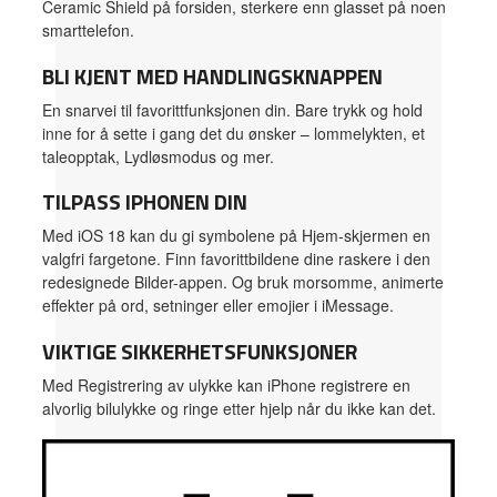
Ceramic Shield på forsiden, sterkere enn glasset på noen
smarttelefon.
BLI KJENT MED HANDLINGSKNAPPEN
En snarvei til favorittfunksjonen din. Bare trykk og hold
inne for å sette i gang det du ønsker – lommelykten, et
taleopptak, Lydløsmodus og mer.
TILPASS IPHONEN DIN
Med iOS 18 kan du gi symbolene på Hjem-skjermen en
valgfri fargetone. Finn favorittbildene dine raskere i den
redesignede Bilder-appen. Og bruk morsomme, animerte
effekter på ord, setninger eller emojier i iMessage.
VIKTIGE SIKKERHETSFUNKSJONER
Med Registrering av ulykke kan iPhone registrere en
alvorlig bilulykke og ringe etter hjelp når du ikke kan det.