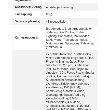
Ansiktsdetektering
Ansiktsgjenkjenning
Linseåpning
F/1.6
Sensoroppløsning
48 megapiksler
Bruddmodus, Bred fargeopptak for
bilder og Live Photos, Portrait
Lighting, Panorama, Makrovideo,
Kameramoduser
Sakte video, Tidsforløpsmodus,
Makromodus, Nattmodus, Tidsforløp
(nattmodus)
2x optisk utzooming, 1080p Dolby
Vision videoinnspilling opptil 60 fps,
Photonic Engine, Quad Pixel-
teknologi for 2,0 µm, Digital zoom
inntil 6x for video, Reduksjon av
vindstøy, 100% Focus Pixels, Spatial
photos, Avansert rødøyekorreksjon,
Automatisk bildestabilisering,
Lydmikser, Tidsforløpsvideo med
stabilisering, AVC (H.264),
Kontinuerlig autofokus-video,
Geotagging, Spatial Audio og
stereoinnspilling, 8 MP-
stillbildeopptak, 4 K-video,
Kinematisk modus opptil 4K HDR
ved 30 fps, HEVC (High Efficiency