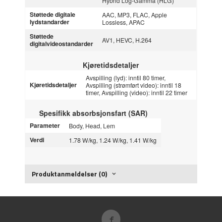
Hybrid Log-Gamma (HLG)
Støttede digitale
AAC, MP3, FLAC, Apple
lydstandarder
Lossless, APAC
Støttede
AV1, HEVC, H.264
digitalvideostandarder
Kjøretidsdetaljer
Avspilling (lyd): inntil 80 timer,
Kjøretidsdetaljer
Avspilling (strømført video): inntil 18
timer, Avspilling (video): inntil 22 timer
Spesifikk absorbsjonsfart (SAR)
Parameter
Body, Head, Lem
Verdi
1.78 W/kg, 1.24 W/kg, 1.41 W/kg
Produktanmeldelser (0)