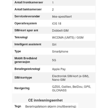
Antall frontkameraer
1
Antall bakkameraer
2
Serviceleverandør
Ikke-spesifisert
Operativsystem
iOS 18
SIM-kort spor ant
Dobbelt-SIM
Teknologi
WCDMA (UMTS) / GSM
Intelligent assistent
Siri
Type
Smartphone
Mobilt Bredbånd
5G
generasjon
Betalingsteknologi
Apple Pay
Electronisk SIM-kort (e-SIM),
SIM-korttype
Nano-SIM
QZSS, Galileo, BeiDou, GPS,
Navigering
GLONASS
CE innlesningsenhet
Tegn
Berøringsfølsom skjerm (multiberøring)