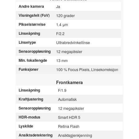
Andre kamera
Ja
Visningsfelt (FoV)
120 grader
Pikselstørrelse
1.4 μm
Linseåpning
F/2.2
Linsetype
Ultrabredvinkellinse
Sensoroppløsning
12 megapiksler
Min. fokallengde
13 mm
Funksjoner
100 % Focus Pixels, Linsekorreksjon
Frontkamera
Linseåpning
F/1.9
Kraftjustering
Automatisk
Sensoroppløsning
12 megapiksler
HDR-modus
Smart HDR 5
Lyskilde
Retina Flash
Ansiktsdetektering
Ansiktsgjenkjenning