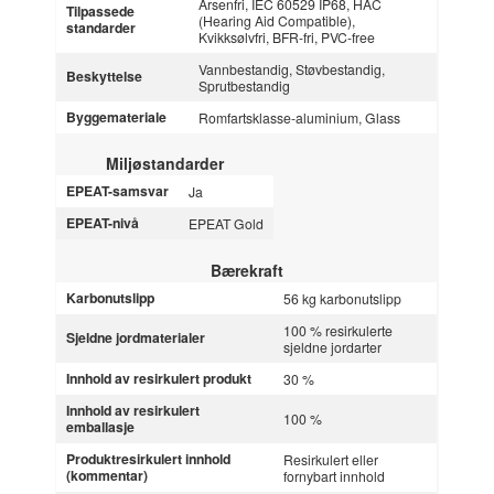
Arsenfri, IEC 60529 IP68, HAC
Tilpassede
(Hearing Aid Compatible),
standarder
Kvikksølvfri, BFR-fri, PVC-free
Vannbestandig, Støvbestandig,
Beskyttelse
Sprutbestandig
Byggemateriale
Romfartsklasse-aluminium, Glass
Miljøstandarder
EPEAT-samsvar
Ja
EPEAT-nivå
EPEAT Gold
Bærekraft
Karbonutslipp
56 kg karbonutslipp
100 % resirkulerte
Sjeldne jordmaterialer
sjeldne jordarter
Innhold av resirkulert produkt
30 %
Innhold av resirkulert
100 %
emballasje
Produktresirkulert innhold
Resirkulert eller
(kommentar)
fornybart innhold