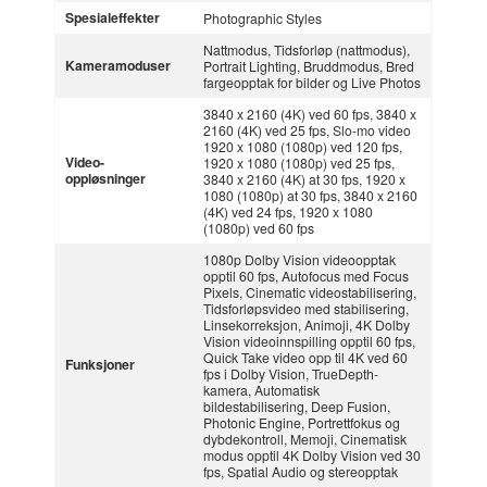
Spesialeffekter
Photographic Styles
Nattmodus, Tidsforløp (nattmodus),
Kameramoduser
Portrait Lighting, Bruddmodus, Bred
fargeopptak for bilder og Live Photos
3840 x 2160 (4K) ved 60 fps, 3840 x
2160 (4K) ved 25 fps, Slo-mo video
1920 x 1080 (1080p) ved 120 fps,
Video-
1920 x 1080 (1080p) ved 25 fps,
oppløsninger
3840 x 2160 (4K) at 30 fps, 1920 x
1080 (1080p) at 30 fps, 3840 x 2160
(4K) ved 24 fps, 1920 x 1080
(1080p) ved 60 fps
1080p Dolby Vision videoopptak
opptil 60 fps, Autofocus med Focus
Pixels, Cinematic videostabilisering,
Tidsforløpsvideo med stabilisering,
Linsekorreksjon, Animoji, 4K Dolby
Vision videoinnspilling opptil 60 fps,
Quick Take video opp til 4K ved 60
Funksjoner
fps i Dolby Vision, TrueDepth-
kamera, Automatisk
bildestabilisering, Deep Fusion,
Photonic Engine, Portrettfokus og
dybdekontroll, Memoji, Cinematisk
modus opptil 4K Dolby Vision ved 30
fps, Spatial Audio og stereopptak