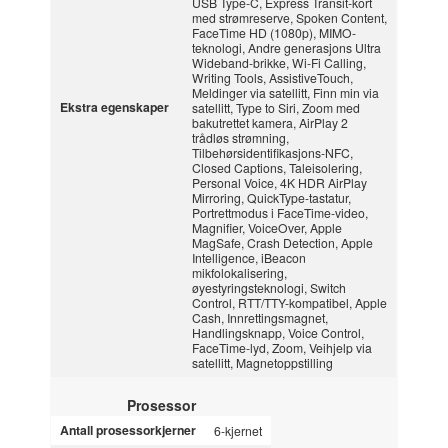
USB Type-C, Express Transit-kort
med strømreserve, Spoken Content,
FaceTime HD (1080p), MIMO-
teknologi, Andre generasjons Ultra
Wideband-brikke, Wi-Fi Calling,
Writing Tools, AssistiveTouch,
Meldinger via satellitt, Finn min via
Ekstra egenskaper
satellitt, Type to Siri, Zoom med
bakutrettet kamera, AirPlay 2
trådløs strømning,
Tilbehørsidentifikasjons-NFC,
Closed Captions, Taleisolering,
Personal Voice, 4K HDR AirPlay
Mirroring, QuickType-tastatur,
Portrettmodus i FaceTime-video,
Magnifier, VoiceOver, Apple
MagSafe, Crash Detection, Apple
Intelligence, iBeacon
mikfolokalisering,
øyestyringsteknologi, Switch
Control, RTT/TTY-kompatibel, Apple
Cash, Innrettingsmagnet,
Handlingsknapp, Voice Control,
FaceTime-lyd, Zoom, Veihjelp via
satellitt, Magnetoppstilling
Prosessor
Antall prosessorkjerner
6-kjernet