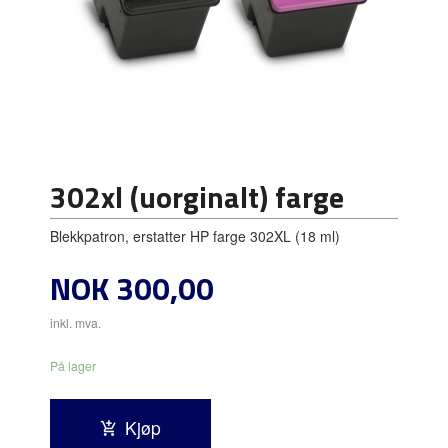
302xl (uorginalt) farge
Blekkpatron, erstatter HP farge 302XL (18 ml)
Pris
NOK
300,00
inkl. mva.
På lager
Kjøp