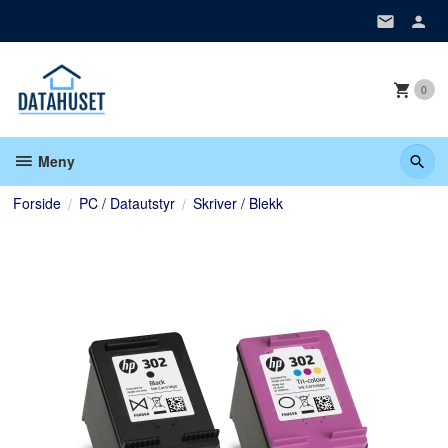
Gå
til
innholdet
0
Meny
Forside
PC / Datautstyr
Skriver / Blekk