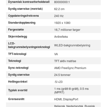
Dynamisk kontrastforholdstall
80000000:1
Synlig størrelse (metrisk)
62.2 cm
Oppdateringsfrekvens
240 Hz
Standardoppløsning
1920 x 1080
Fargestøtte
16,7 millioner farger
Skjermbelegg
Antirefleks
LCD-
WLED-bakgrunnsbelysning
bakgrunnsbelysningsteknologi
TFT-teknologi
VA
Teknologi
TFT aktiv matrise
Sync-teknologi
AMD FreeSync Premium
Synlig størrelse
24.5 tommer
Hellingsvinkel
-5/+23
1 ms (grått-til-grått), 0.5 ms
Typisk svartid
(MPRT)
Grensesnitt
HDMI, DisplayPort
Italiensk, Nederlandsk, Russisk,