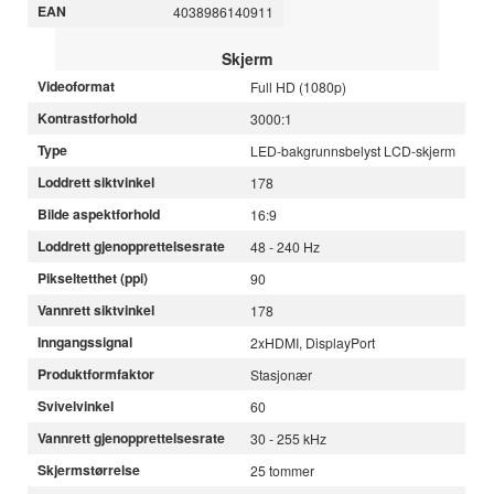
EAN
4038986140911
Skjerm
Videoformat
Full HD (1080p)
Kontrastforhold
3000:1
Type
LED-bakgrunnsbelyst LCD-skjerm
Loddrett siktvinkel
178
Bilde aspektforhold
16:9
Loddrett gjenopprettelsesrate
48 - 240 Hz
Pikseltetthet (ppi)
90
Vannrett siktvinkel
178
Inngangssignal
2xHDMI, DisplayPort
Produktformfaktor
Stasjonær
Svivelvinkel
60
Vannrett gjenopprettelsesrate
30 - 255 kHz
Skjermstørrelse
25 tommer