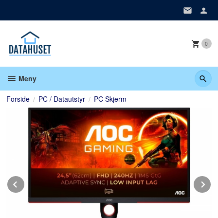
Gå
til
innholdet
0
Meny
Forside
PC / Datautstyr
PC Skjerm
Prev
N