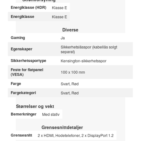
Energiklasse (HDR)
Klasse E
Energiklasse
Klasse E
Diverse
Gaming
Ja
Sikkerhetslåsspor (kabellås solgt
Egenskaper
separat)
Sikkerhetssportype
Kensington-sikkerhetsspor
Feste for flatpanel
100 x 100 mm
(VESA)
Farge
Svart, Rød
Fargekategori
Svart, Rød
Størrelser og vekt
Bemerkninger
Med stativ
Grensesnittdetaljer
Grensesnitt
2 x HDMI, Hodetelefoner, 2 x DisplayPort 1.2