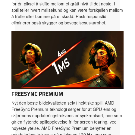
for én piksel å skifte mellom et grått nivå til det neste. I
spill teller hvert millisekund og kan være forskjellen mellom
å treffe eller bomme på et skudd. Rask responstid
eliminerer også skygger og bevegelsesuskarphet.
FREESYNC PREMIUM
Nyt den beste bildekvaliteten selv i hektiske spill. AMD
FreeSync Premium-teknologi sørger for at GPU-ens og
skjermens oppdateringsfrekvens er synkronisert, noe som
gir en flytende spillopplevelse fri for screen tearing, ved
høyeste ytelse. AMD FreeSync Premium benytter en
oppdateringsfrekvens på minimum 120 Hz, noe som