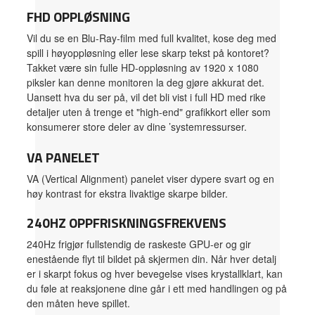
FHD OPPLØSNING
Vil du se en Blu-Ray-film med full kvalitet, kose deg med
spill i høyoppløsning eller lese skarp tekst på kontoret?
Takket være sin fulle HD-oppløsning av 1920 x 1080
piksler kan denne monitoren la deg gjøre akkurat det.
Uansett hva du ser på, vil det bli vist i full HD med rike
detaljer uten å trenge et "high-end" grafikkort eller som
konsumerer store deler av dine ’systemressurser.
VA PANELET
VA (Vertical Alignment) panelet viser dypere svart og en
høy kontrast for ekstra livaktige skarpe bilder.
240HZ OPPFRISKNINGSFREKVENS
240Hz frigjør fullstendig de raskeste GPU-er og gir
enestående flyt til bildet på skjermen din. Når hver detalj
er i skarpt fokus og hver bevegelse vises krystallklart, kan
du føle at reaksjonene dine går i ett med handlingen og på
den måten heve spillet.