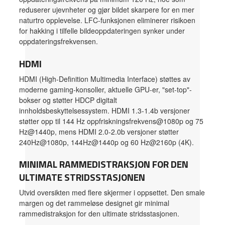
reduserer ujevnheter og gjør bildet skarpere for en mer
naturtro opplevelse. LFC-funksjonen eliminerer risikoen
for hakking i tilfelle bildeoppdateringen synker under
oppdateringsfrekvensen.
HDMI
HDMI (High-Definition Multimedia Interface) støttes av
moderne gaming-konsoller, aktuelle GPU-er, "set-top"-
bokser og støtter HDCP digitalt
innholdsbeskyttelsessystem. HDMI 1.3-1.4b versjoner
støtter opp til 144 Hz oppfriskningsfrekvens@1080p og 75
Hz@1440p, mens HDMI 2.0-2.0b versjoner støtter
240Hz@1080p, 144Hz@1440p og 60 Hz@2160p (4K).
MINIMAL RAMMEDISTRAKSJON FOR DEN
ULTIMATE STRIDSSTASJONEN
Utvid oversikten med flere skjermer i oppsettet. Den smale
margen og det rammeløse designet gir minimal
rammedistraksjon for den ultimate stridsstasjonen.