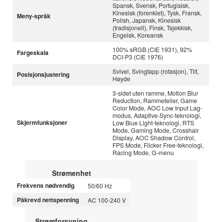
Spansk, Svensk, Portugisisk,
Kinesisk (forenklet), Tysk, Fransk,
Meny-språk
Polish, Japansk, Kinesisk
(tradisjonell), Finsk, Tsjekkisk,
Engelsk, Koreansk
100% sRGB (CIE 1931), 92%
Fargeskala
DCI-P3 (CIE 1976)
Svivel, Svingtapp (rotasjon), Tilt,
Posisjonsjustering
Høyde
3-sidet uten ramme, Motion Blur
Reduction, Rammeteller, Game
Color Mode, AOC Low Input Lag-
modus, Adaptive-Sync-teknologi,
Skjermfunksjoner
Low Blue Light-teknologi, RTS
Mode, Gaming Mode, Crosshair
Display, AOC Shadow Control,
FPS Mode, Flicker Free-teknologi,
Racing Mode, G-menu
Strømenhet
Frekvens nødvendig
50/60 Hz
Påkrevd nettspenning
AC 100-240 V
Strømforsyning