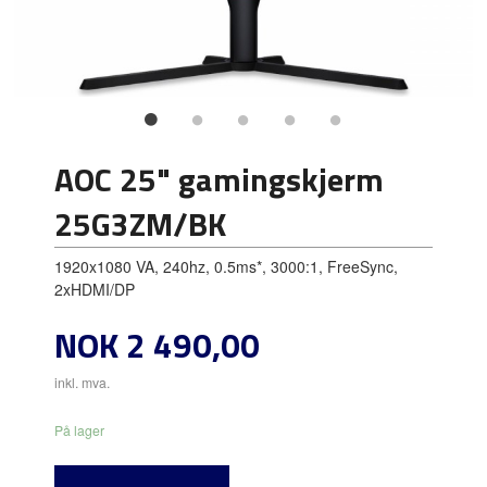
AOC 25" gamingskjerm
25G3ZM/BK
1920x1080 VA, 240hz, 0.5ms*, 3000:1, FreeSync,
2xHDMI/DP
Pris
NOK
2 490,00
inkl. mva.
På lager