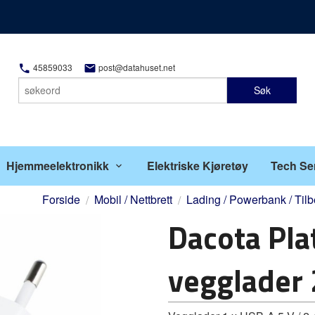
45859033
post@datahuset.net
Søk
Hjemmeelektronikk
Elektriske Kjøretøy
Tech Se
Forside
Mobil / Nettbrett
Lading / Powerbank / Til
Dacota Pl
vegglader 2