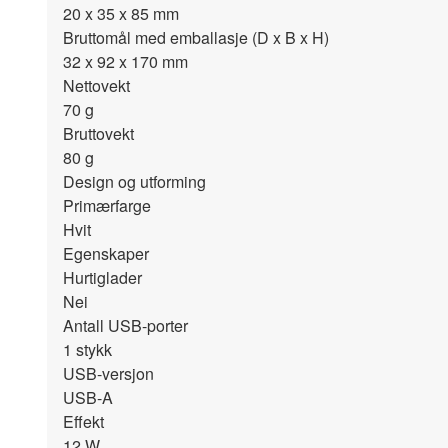
20 x 35 x 85
mm
Bruttomål med emballasje (D x B x H)
32 x 92 x 170
mm
Nettovekt
70
g
Bruttovekt
80
g
Design og utforming
Primærfarge
Hvit
Egenskaper
Hurtiglader
Nei
Antall USB-porter
1
stykk
USB-versjon
USB-A
Effekt
12
W