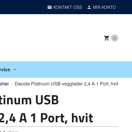
KONTAKT OSS
MIN KONTO
0
rvice
behør
Dacota Platinum USB vegglader 2,4 A 1 Port, hvit
atinum USB
,4 A 1 Port, hvit