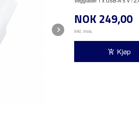
Vegglader 1 x USB-A 5 V / 2,
Pris
NOK
249,00
Next
inkl. mva.
Kjøp