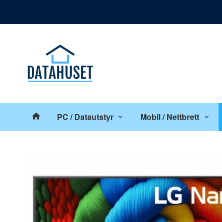
Gå
Lukk
til
innholdet
Produkter
PC / Datautstyr
Mobil / Nettbrett