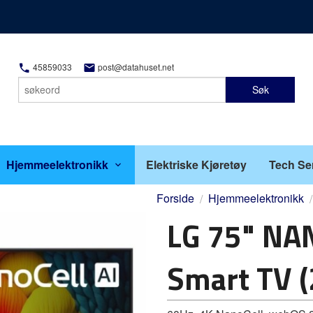
45859033
post@datahuset.net
Søk
Hjemmeelektronikk
Elektriske Kjøretøy
Tech Se
Forside
Hjemmeelektronikk
LG 75" NA
Smart TV 