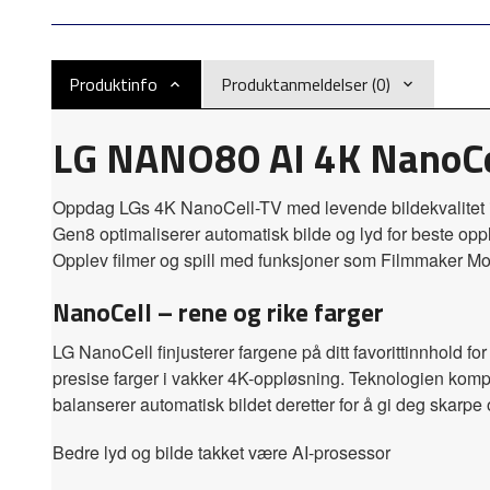
Produktinfo
Produktanmeldelser (0)
LG NANO80 AI 4K NanoCe
Oppdag LGs 4K NanoCell-TV med levende bildekvalitet i
Gen8 optimaliserer automatisk bilde og lyd for beste op
Opplev filmer og spill med funksjoner som Filmmaker M
NanoCell – rene og rike farger
LG NanoCell finjusterer fargene på ditt favorittinnhold fo
presise farger i vakker 4K-oppløsning. Teknologien kompl
balanserer automatisk bildet deretter for å gi deg skarpe o
Bedre lyd og bilde takket være AI-prosessor