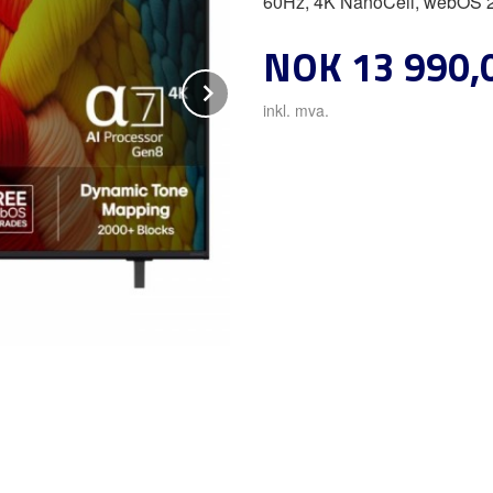
60Hz, 4K NanoCell, webOS 2
Pris
NOK
13 990,
Next
inkl. mva.