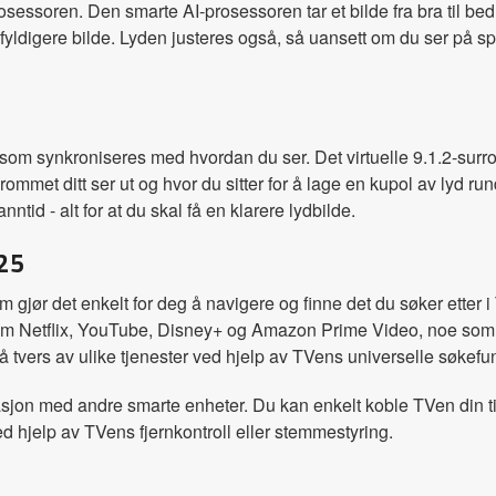
essoren. Den smarte AI-prosessoren tar et bilde fra bra til bed
fyldigere bilde. Lyden justeres også, så uansett om du ser på spo
m synkroniseres med hvordan du ser. Det virtuelle 9.1.2-surro
met ditt ser ut og hvor du sitter for å lage en kupol av lyd rund
ntid - alt for at du skal få en klarere lydbilde.
 25
om gjør det enkelt for deg å navigere og finne det du søker et
som Netflix, YouTube, Disney+ og Amazon Prime Video, noe som
 tvers av ulike tjenester ved hjelp av TVens universelle søkefu
on med andre smarte enheter. Du kan enkelt koble TVen din til 
ed hjelp av TVens fjernkontroll eller stemmestyring.