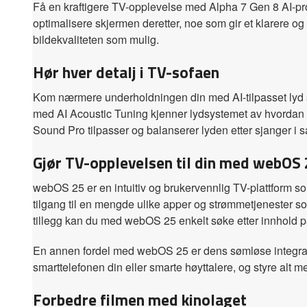
Få en kraftigere TV-opplevelse med Alpha 7 Gen 8 AI-pros
optimalisere skjermen deretter, noe som gir et klarere og 
bildekvaliteten som mulig.
Hør hver detalj i TV-sofaen
Kom nærmere underholdningen din med AI-tilpasset lyd so
med AI Acoustic Tuning kjenner lydsystemet av hvordan rom
Sound Pro tilpasser og balanserer lyden etter sjanger i san
Gjør TV-opplevelsen til din med webOS
webOS 25 er en intuitiv og brukervennlig TV-plattform s
tilgang til en mengde ulike apper og strømmetjenester 
tillegg kan du med webOS 25 enkelt søke etter innhold på
En annen fordel med webOS 25 er dens sømløse integrasj
smarttelefonen din eller smarte høyttalere, og styre alt m
Forbedre filmen med kinolaget