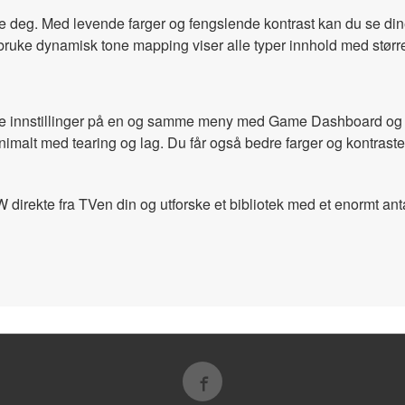
e deg. Med levende farger og fengslende kontrast kan du se dine 
ke dynamisk tone mapping viser alle typer innhold med større
 ulike innstillinger på en og samme meny med Game Dashboard og 
minimalt med tearing og lag. Du får også bedre farger og kont
direkte fra TVen din og utforske et bibliotek med et enormt anta