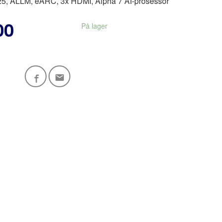
5, ALLM, eARC, 3x HDMI, Alpha 7 AI-prosessor
00
På lager