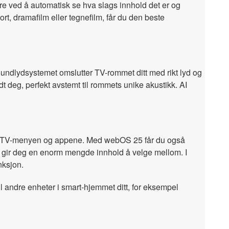
re ved å automatisk se hva slags innhold det er og
rt, dramafilm eller tegnefilm, får du den beste
undlydsystemet omslutter TV-rommet ditt med rikt lyd og
t deg, perfekt avstemt til rommets unike akustikk. AI
ter i TV-menyen og appene. Med webOS 25 får du også
 gir deg en enorm mengde innhold å velge mellom. I
nksjon.
andre enheter i smart-hjemmet ditt, for eksempel