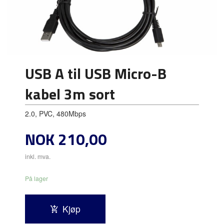
USB A til USB Micro-B
kabel 3m sort
2.0, PVC, 480Mbps
Pris
NOK
210,00
inkl. mva.
På lager
Kjøp