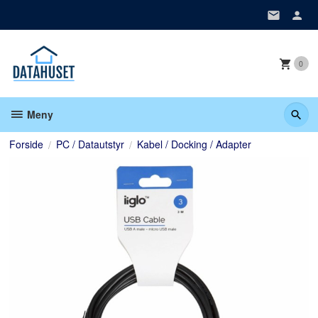
Gå
til
innholdet
0
Meny
Forside
PC / Datautstyr
Kabel / Docking / Adapter