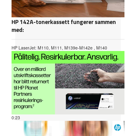
HP 142A-tonerkassett fungerer sammen
med:
HP LaserJet: M110, M111, M139e-M142e , M140
0:23