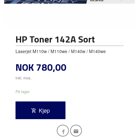
HP Toner 142A Sort
Laserjet M110w / M110we / M140w / M140we
Pris
NOK
780,00
inkl. mva.
På lager
Kjøp