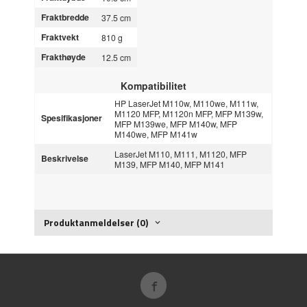
Fraktbredde
37.5 cm
Fraktvekt
810 g
Frakthøyde
12.5 cm
Kompatibilitet
HP LaserJet M110w, M110we, M111w,
M1120 MFP, M1120n MFP, MFP M139w,
Spesifikasjoner
MFP M139we, MFP M140w, MFP
M140we, MFP M141w
LaserJet M110, M111, M1120, MFP
Beskrivelse
M139, MFP M140, MFP M141
Produktanmeldelser (0)