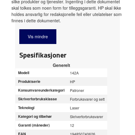
slike produkter og tjenester. Ingenting i dette dokumentet
skal tolkes som noen form for tilleggsgaranti. HP skal ikke
holdes ansvarlig for redaksjonelle feil eller utelatelser som
finnes i dette dokumentet.
Vis mindre
Spesifikasjoner
Generelt
Modell
142A
Produktserie
HP
Konsumvareunderkategori
Patroner
Skriverforbruksklasse
Forbruksvarer og sett
Teknologi
Laser
Kategori og tilbehør
Skriverforbruksvarer
Garanti (måneder)
12
EAN
194850740626