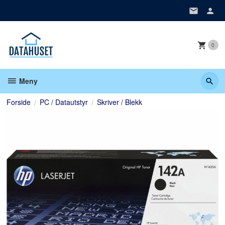
Gå
til
innholdet
0
Meny
Forside
PC / Datautstyr
Skriver / Blekk