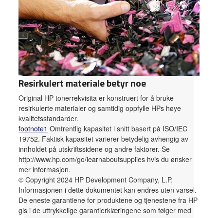
Resirkulert materiale betyr noe
Original HP-tonerrekvisita er konstruert for å bruke
resirkulerte materialer og samtidig oppfylle HPs høye
kvalitetsstandarder.
footnote
1
Omtrentlig kapasitet i snitt basert på ISO/IEC
19752. Faktisk kapasitet varierer betydelig avhengig av
innholdet på utskriftssidene og andre faktorer. Se
http://www.hp.com/go/learnaboutsupplies hvis du ønsker
mer informasjon.
© Copyright 2024 HP Development Company, L.P.
Informasjonen i dette dokumentet kan endres uten varsel.
De eneste garantiene for produktene og tjenestene fra HP
gis i de uttrykkelige garantierklæringene som følger med