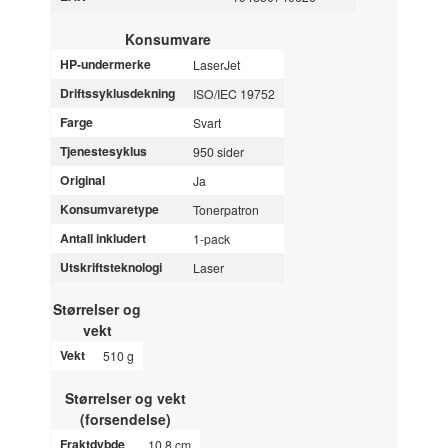
Konsumvare
HP-undermerke
LaserJet
Driftssyklusdekning
ISO/IEC 19752
Farge
Svart
Tjenestesyklus
950 sider
Original
Ja
Konsumvaretype
Tonerpatron
Antall inkludert
1-pack
Utskriftsteknologi
Laser
Størrelser og
vekt
Vekt
510 g
Størrelser og vekt
(forsendelse)
Fraktdybde
10.8 cm