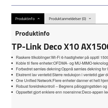
Produktinfo
Produktanmeldelser (0)
Produktinfo
TP-Link Deco X10 AX150
Raskere tilkoblinger:
Wi-Fi 6-hastigheter på opptil 1
Koble til flere enheter:
OFDMA- og MU-MIMO-teknologien f
Forbedret sømløs dekning:
Oppnå sømløs dekning for h
Ekstremt lav ventetid:
Større reduksjon i ventetid gjør
One Unified Network:
Flere enheter danner et helt hje
Robust foreldrekontroll – Begrens påloggingstiden og b
Oppsettet gjort enklere enn noensinne:
Deco-appen led