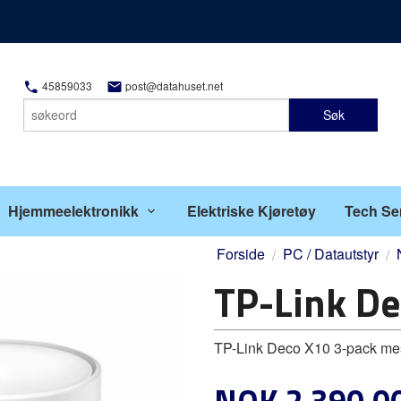
45859033
post@datahuset.net
Søk
Hjemmeelektronikk
Elektriske Kjøretøy
Tech Se
Forside
PC / Datautstyr
TP-Link D
TP-Link Deco X10 3-pack me
Pris
NOK
2 390,0