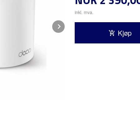
inkl. mva.
Next
Kjøp