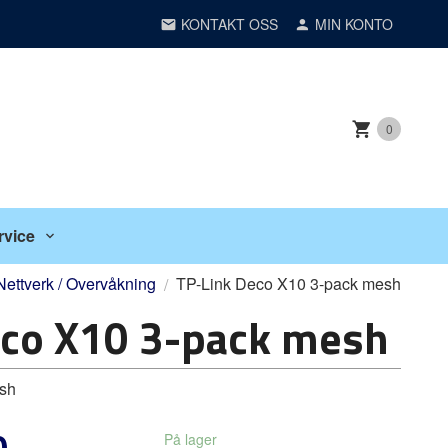
KONTAKT OSS
MIN KONTO
0
rvice
Nettverk / Overvåkning
TP-Link Deco X10 3-pack mesh
eco X10 3-pack mesh
sh
0
På lager