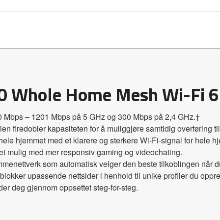
0 Whole Home Mesh Wi-Fi 6
500 Mbps – 1201 Mbps på 5 GHz og 300 Mbps på 2,4 GHz.†
iredobler kapasiteten for å muliggjøre samtidig overføring til 
ele hjemmet med et klarere og sterkere Wi-Fi-signal for hele h
 det mulig med mer responsiv gaming og videochating.
mmenettverk som automatisk velger den beste tilkoblingen når du
lokker upassende nettsider i henhold til unike profiler du oppret
er deg gjennom oppsettet steg-for-steg.