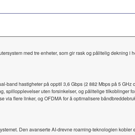
rsystem med tre enheter, som gir rask og pålitelig dekning i h
l-band hastigheter på opptil 3,6 Gbps (2 882 Mbps på 5 GHz 
, spillopplevelser uten forsinkelser, og pålitelige tilkoblinger f
se via flere linker, og OFDMA for å optimalisere båndbreddebruk
ystemet. Den avanserte AI-drevne roaming-teknologien kobler en