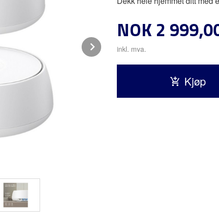
Dekk hele hjemmet ditt med e
Pris
NOK
2 999,0
Next
inkl. mva.
Kjøp