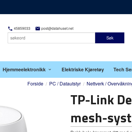
45859033
post@datahuset.net
Søk
Hjemmeelektronikk
Elektriske Kjøretøy
Tech Se
Forside
PC / Datautstyr
Nettverk / Overvåknin
TP-Link De
mesh-syst