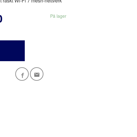
t raskt Wi-Fi 7 mesh-nettverk
0
På lager