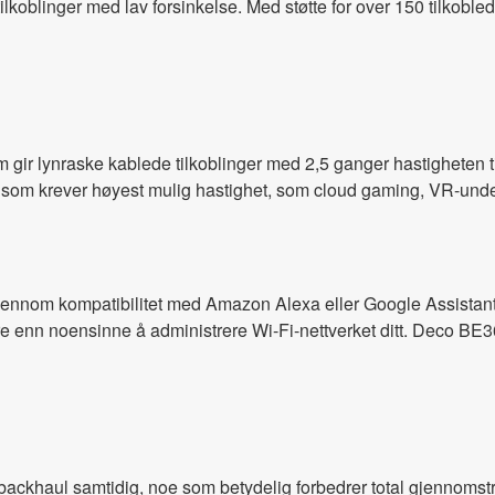
ilkoblinger med lav forsinkelse. Med støtte for over 150 tilkoble
ir lynraske kablede tilkoblinger med 2,5 ganger hastigheten til
 som krever høyest mulig hastighet, som cloud gaming, VR-unde
gjennom kompatibilitet med Amazon Alexa eller Google Assistan
e enn noensinne å administrere Wi-Fi-nettverket ditt. Deco BE
ackhaul samtidig, noe som betydelig forbedrer total gjennomst