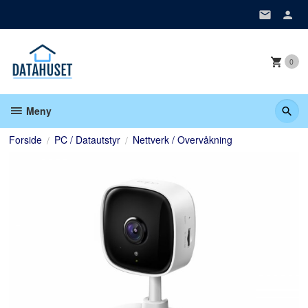
Gå
til
innholdet
0
Meny
Forside
PC / Datautstyr
Nettverk / Overvåkning