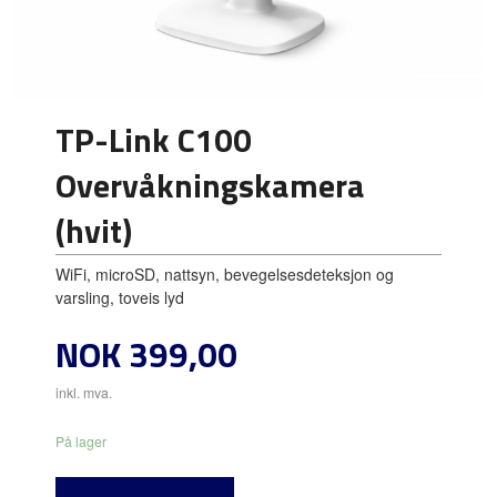
TP-Link C100
Overvåkningskamera
(hvit)
WiFi, microSD, nattsyn, bevegelsesdeteksjon og
varsling, toveis lyd
Pris
NOK
399,00
inkl. mva.
På lager