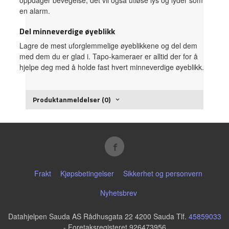
oppdager bevegelse, det vil også utløse lys og lyder som
en alarm.
Del minneverdige øyeblikk
Lagre de mest uforglemmelige øyeblikkene og del dem
med dem du er glad i. Tapo-kameraer er alltid der for å
hjelpe deg med å holde fast hvert minneverdige øyeblikk.
Produktanmeldelser (0)
Frakt
Kjøpsbetingelser
Sikkerhet og personvern
Nyhetsbrev
Datahjelpen Sauda AS Rådhusgata 22 4200 Sauda Tlf.
45859033
- Foretaksregisteret 926473956