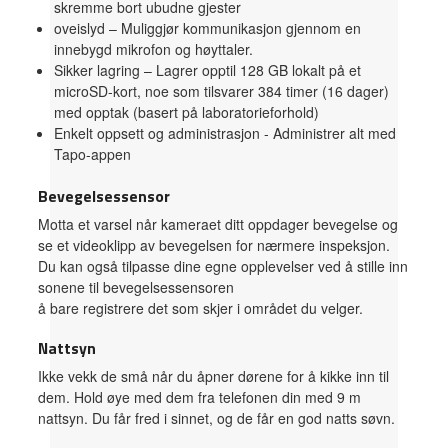
skremme bort ubudne gjester
oveislyd – Muliggjør kommunikasjon gjennom en
innebygd mikrofon og høyttaler.
Sikker lagring – Lagrer opptil 128 GB lokalt på et
microSD-kort, noe som tilsvarer 384 timer (16 dager)
med opptak (basert på laboratorieforhold)
Enkelt oppsett og administrasjon - Administrer alt med
Tapo-appen
Bevegelsessensor
Motta et varsel når kameraet ditt oppdager bevegelse og
se et videoklipp av bevegelsen for nærmere inspeksjon.
Du kan også tilpasse dine egne opplevelser ved å stille inn
sonene til bevegelsessensoren
å bare registrere det som skjer i området du velger.
Nattsyn
Ikke vekk de små når du åpner dørene for å kikke inn til
dem. Hold øye med dem fra telefonen din med 9 m
nattsyn. Du får fred i sinnet, og de får en god natts søvn.