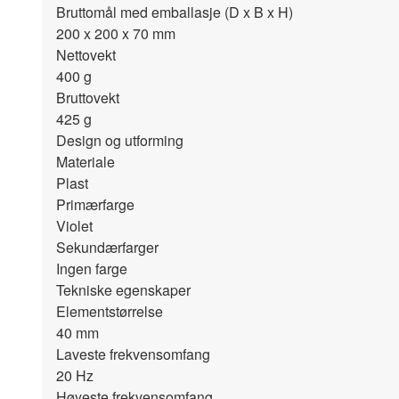
Bruttomål med emballasje (D x B x H)
200 x 200 x 70
mm
Nettovekt
400
g
Bruttovekt
425
g
Design og utforming
Materiale
Plast
Primærfarge
Violet
Sekundærfarger
Ingen farge
Tekniske egenskaper
Elementstørrelse
40
mm
Laveste frekvensomfang
20
Hz
Høyeste frekvensomfang