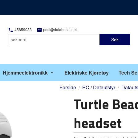
45859033
post@datahuset.net
Søk
Hjemmeelektronikk
Elektriske Kjøretøy
Tech Se
Forside
PC / Datautstyr
Datauts
Turtle Bea
headset