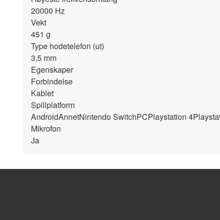
20000
Hz
Vekt
451
g
Type hodetelefon (ut)
3,5 mm
Egenskaper
Forbindelse
Kablet
Spillplatform
Android
Annet
Nintendo Switch
PC
Playstation 4
Playsta
Mikrofon
Ja