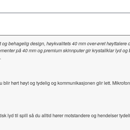
 og behagelig design, høykvalitets 40 mm over-øret høyttalere 
elementer på 40 mm og premium skinnputer gir krystallklar lyd og
.
lir hørt høyt og tydelig og kommunikasjonen glir lett. Mikrofon
sk lyd til spill så du alltid hører motstandere og hendelser tydel