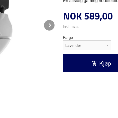
En allsidig gaming hodetelefo
Pris
NOK
589,00
Next
inkl. mva.
Farge
Kjøp