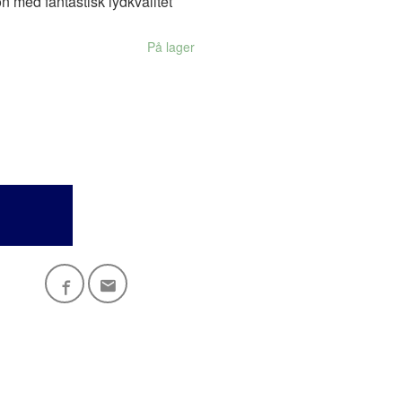
n med fantastisk lydkvalitet
På lager