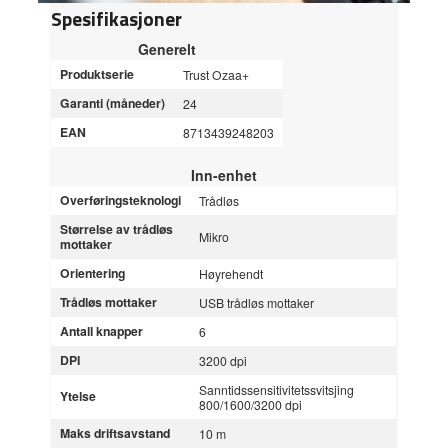
Spesifikasjoner
Generelt
Produktserie
Trust Ozaa+
Garanti (måneder)
24
EAN
8713439248203
Inn-enhet
Overføringsteknologi
Trådløs
Størrelse av trådløs
Mikro
mottaker
Orientering
Høyrehendt
Trådløs mottaker
USB trådløs mottaker
Antall knapper
6
DPI
3200 dpi
Sanntidssensitivitetssvitsjing
Ytelse
800/1600/3200 dpi
Maks driftsavstand
10 m