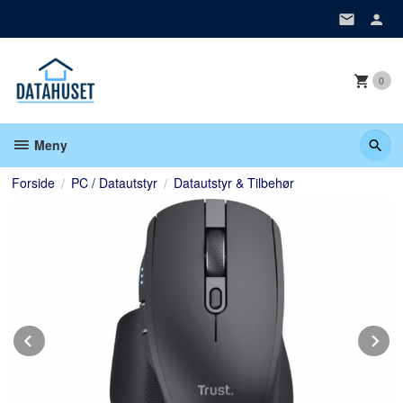
Gå
til
innholdet
0
Meny
Forside
PC / Datautstyr
Datautstyr & Tilbehør
Prev
N