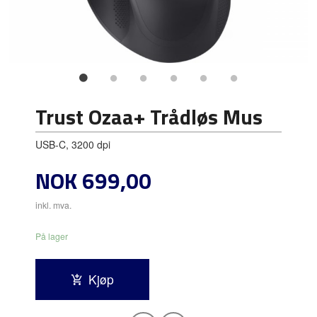
Trust Ozaa+ Trådløs Mus
USB-C, 3200 dpi
Pris
NOK
699,00
inkl. mva.
På lager
Kjøp