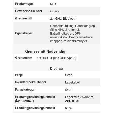
Produkttype
Mus
Bevegelsessensor
Optisk
Grensesnitt
2.4 GHz, Bluetooth
Horisontal rulling, Håndflategrep,
Stille klikk, 2 rullehjul,
Egenskaper
Batteriindikasjon, DPI-
nivåindikator, Programmerbare
knapper, På/av-strømbryter
Grensesnitt Nødvendig
Grensesnitt
1 x USB - 4-pins USB type A
Diverse
Farge
Svart
Inkludert peketilbehør
Ladekabel
Fargekategori
Svart
Produktgjenvinningsinnhold
Laget av gjenvunnet
(kommentar)
ABS-plast
Produktgjenvinningsinnhold
60 %