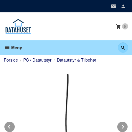
Gå
til
innholdet
0
Meny
Forside
PC / Datautstyr
Datautstyr & Tilbehør
Prev
N