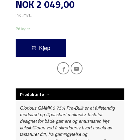
Pris
NOK
2 049,00
inkl. mva.
På lager
Kjøp
Produktinfo
Glorious GMMK 3 75% Pre-Built er et fullstendig
modulært og tilpassbart mekanisk tastatur
designet for både gamere og entusiaster. Nyt
fleksibiliteten ved å skreddersy hvert aspekt av
tastaturet ditt, fra gamingytelse og