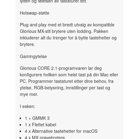
lyden og følelsen av tastaturet ditt.
Hotswap-støtte
Plug and play med et bredt utvalg av kompatible
Glorious MX-stil brytere uten lodding. Pakken
inkluderer alt du trenger for å bytte tastehetter og
brytere.
Gamingytelse
Glorious CORE 2.1-programvaren lar deg
konfigurere hvilken som helst tast på din Mac eller
PC. Programmer tastaturet etter dine behov, fra
ytelse, RGB-belysning, innstillinger per tast og
mye mer.
I esken:
1 × GMMK 3
1 x Flettet kabel
4 x Alternative tastehetter for macOS
4 x MX prøvebrytere