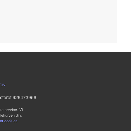
rev
isteret 926473956
re service. Vi
dlekurven din.
for cookies.