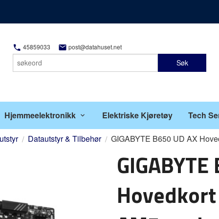
45859033
post@datahuset.net
Søk
Hjemmeelektronikk
Elektriske Kjøretøy
Tech Se
utstyr
Datautstyr & Tilbehør
GIGABYTE B650 UD AX Hovedk
GIGABYTE 
Hovedkort