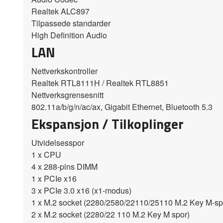
Realtek ALC897
Tilpassede standarder
High Definition Audio
LAN
Nettverkskontroller
Realtek RTL8111H / Realtek RTL8851
Nettverksgrensesnitt
802.11a/b/g/n/ac/ax, Gigabit Ethernet, Bluetooth 5.3
Ekspansjon / Tilkoplinger
Utvidelsesspor
1 x CPU
4 x 288-pins DIMM
1 x PCIe x16
3 x PCIe 3.0 x16 (x1-modus)
1 x M.2 socket (2280/2580/22110/25110 M.2 Key M-sp
2 x M.2 socket (2280/22 110 M.2 Key M spor)