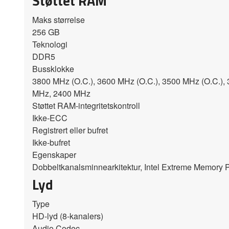
Støttet RAM
Maks størrelse
256 GB
Teknologi
DDR5
Bussklokke
3800 MHz (O.C.), 3600 MHz (O.C.), 3500 MHz (O.C.), 
MHz, 2400 MHz
Støttet RAM-integritetskontroll
Ikke-ECC
Registrert eller bufret
Ikke-bufret
Egenskaper
Dobbeltkanalsminnearkitektur, Intel Extreme Memory
Lyd
Type
HD-lyd (8-kanalers)
Audio Codec