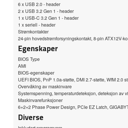
6 x USB 2.0 - header
2 x USB 3.2 Gen 1 - header
1 x USB-C 3.2 Gen 1 - header
1 x seriell - header
Strømkontakter
24-pin hovedstrømforsyningskontakt, 8-pin ATX12V-ko
Egenskaper
BIOS Type
AMI
BIOS-egenskaper
UEFI BIOS, PnP 1.0a-støtte, DMI 2.7-støtte, WfM 2.0 st
Overvåking av maskinvare
Systemspenning, temperaturdeteksjon, deteksjon av vifteha
Maskinvarefunksjoner
6+2+2 Phase Power Design, PCIe EZ Latch, GIGABYTE
Diverse
Inkludert programvare