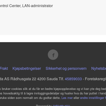
ntrol Center, LAN-administrator
Frakt
Kjøpsbetingelser
Sikkerhet og personvern
Nyhetsb
da AS Rådhusgata 22 4200 Sauda Tlf.
45859033
- Foretaksreg
k bruker cookies slik at du får en bedre kjøpsopplevelse og vi kan yte deg bed
s hovedsaklig til å lagre innloggingsdetaljer og huske hva du har puttet i han
 bruke siden som normalt om du godtar dette.
Les mer
eller
endre innstillinger 
Powered by
24Nettbutikk