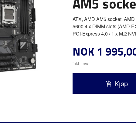
AM5 socke
ATX, AMD AM5 socket, AMD B
5600 4 x DIMM slots (AMD EX
PCI-Express 4.0 / 1 x M.2 NV
Pris
NOK
1 995,0
inkl. mva.
Kjøp