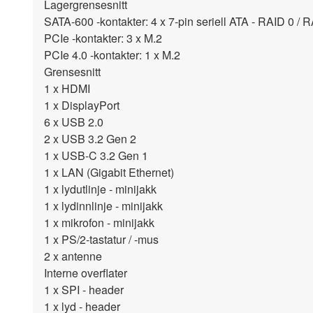
Lagergrensesnitt
SATA-600 -kontakter: 4 x 7-pin seriell ATA - RAID 0 / 
PCIe -kontakter: 3 x M.2
PCIe 4.0 -kontakter: 1 x M.2
Grensesnitt
1 x HDMI
1 x DisplayPort
6 x USB 2.0
2 x USB 3.2 Gen 2
1 x USB-C 3.2 Gen 1
1 x LAN (Gigabit Ethernet)
1 x lydutlinje - minijakk
1 x lydinnlinje - minijakk
1 x mikrofon - minijakk
1 x PS/2-tastatur / -mus
2 x antenne
Interne overflater
1 x SPI - header
1 x lyd - header