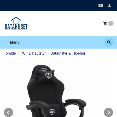
Gå
til
innholdet
0
Meny
Forside
PC / Datautstyr
Datautstyr & Tilbehør
Prev
N