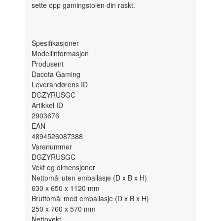
sette opp gamingstolen din raskt.
Spesifikasjoner
Modellinformasjon
Produsent
Dacota Gaming
Leverandørens ID
DGZYRUSGC
Artikkel ID
2903676
EAN
4894526087388
Varenummer
DGZYRUSGC
Vekt og dimensjoner
Nettomål uten emballasje (D x B x H)
630 x 650 x 1120
mm
Bruttomål med emballasje (D x B x H)
250 x 760 x 570
mm
Nettovekt