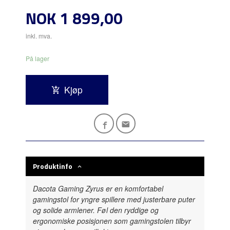
Pris
NOK
1 899,00
inkl. mva.
På lager
Kjøp
Produktinfo
Dacota Gaming Zyrus er en komfortabel
gamingstol
for yngre spillere
med justerbare puter
og solide armlener. Føl den ryddige og
ergonomiske posisjonen som gamingstolen tilbyr