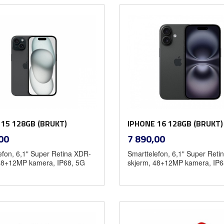
Les mer
Kjøp
 15 128GB (BRUKT)
IPHONE 16 128GB (BRUKT)
inkl.
inkl.
Pris
00
7 890,00
mva.
mva.
efon, 6,1" Super Retina XDR-
Smarttelefon, 6,1" Super Reti
48+12MP kamera, IP68, 5G
skjerm, 48+12MP kamera, IP6
Kjøp
Kjøp