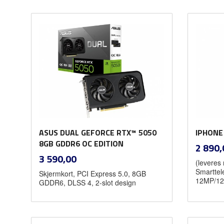
Kjøp
ASUS DUAL GEFORCE RTX™ 5050
IPHONE
8GB GDDR6 OC EDITION
Pris
2 890,
inkl.
Pris
3 590,00
(leveres
mva.
Smarttel
Skjermkort, PCI Express 5.0, 8GB
12MP/12
GDDR6, DLSS 4, 2-slot design