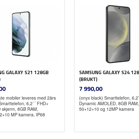
Kjøp
Kjøp
G GALAXY S21 128GB
SAMSUNG GALAXY S24 12
)
(BRUKT)
inkl.
inkl.
Pris
00
7 990,00
mva.
mva.
ukte mobiler leveres med 2års
(onyx black) Smarttelefon, 6,2
 Smarttelefon, 6,2´´ FHD+
Dynamic AMOLED, 8GB RAM,
skjerm, 8GB RAM,
50+12+10 og 12MP kamera
2+10 MP kamera, IP68