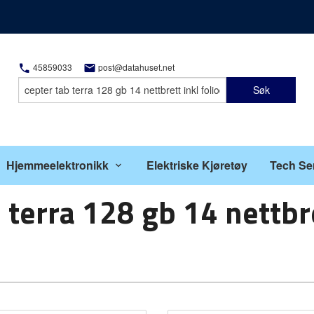
45859033
post@datahuset.net
Søk
Hjemmeelektronikk
Elektriske Kjøretøy
Tech Se
 terra 128 gb 14 nettbre