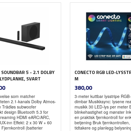
Kjøp
Kjøp
 SOUNDBAR 5 - 2.1 DOLBY
CONECTO RGB LED-LYSSTR
LYDPLANKE, SVART
M
inkl.
inkl.
Pris
00
380,00
mva.
mva.
velse som matcher
3-meter kuttbar lysstripe RGB-
iteten 2.1-kanals Dolby Atmos-
dimbar Musikksync: lysene re
e Trådløs subwoofer
musikk 30 LED-lys per meter 
kt design Bluetooth 5.3 for
blinkehastighet og mønster In
streaming HDMI eARC/ARC,
en praktisk fjernkontroll for en
UX-inn Effekt: 2 x 30 W + 60
betjening Bruk fjernkontrollen, 
jernkontroll (batterier
tidtakere og planlegg belysni