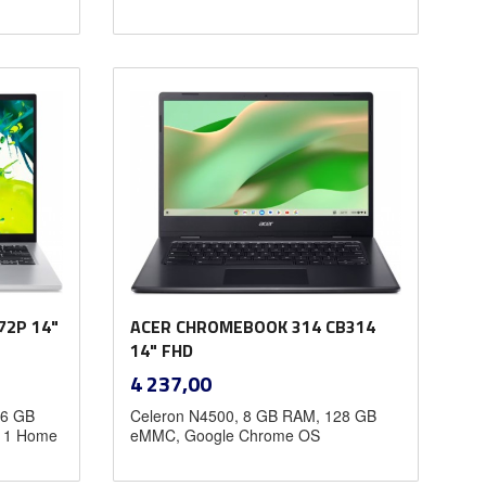
Kjøp
72P 14"
ACER CHROMEBOOK 314 CB314
14" FHD
inkl.
Pris
4 237,00
mva.
16 GB
Celeron N4500, 8 GB RAM, 128 GB
11 Home
eMMC, Google Chrome OS