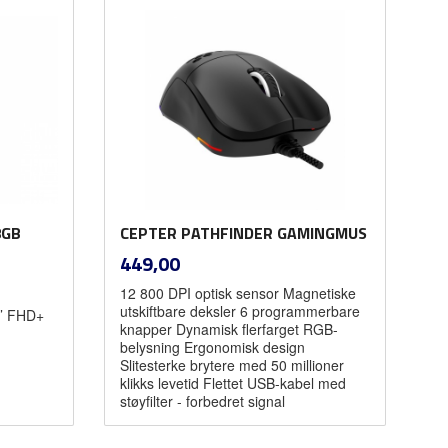
Kjøp
8GB
CEPTER PATHFINDER GAMINGMUS
inkl.
Pris
449,00
mva.
12 800 DPI optisk sensor Magnetiske
utskiftbare deksler 6 programmerbare
’’ FHD+
knapper Dynamisk flerfarget RGB-
belysning Ergonomisk design
Slitesterke brytere med 50 millioner
klikks levetid Flettet USB-kabel med
støyfilter - forbedret signal