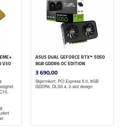
REME+
ASUS DUAL GEFORCE RTX™ 5050
0 V30
8GB GDDR6 OC EDITION
inkl.
Pris
3 690,00
mva.
s
Skjermkort, PCI Express 5.0, 8GB
stighet
GDDR6, DLSS 4, 2-slot design
 C10,
og
udert
er