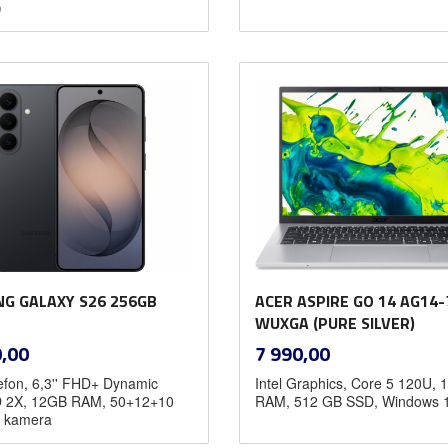
)
Kjøp
Kjøp
G GALAXY S26 256GB
ACER ASPIRE GO 14 AG14-
WUXGA (PURE SILVER)
inkl.
inkl.
Pris
,00
7 990,00
mva.
mva.
efon, 6,3'' FHD+ Dynamic
Intel Graphics, Core 5 120U, 
2X, 12GB RAM, 50+12+10
RAM, 512 GB SSD, Windows 
 kamera