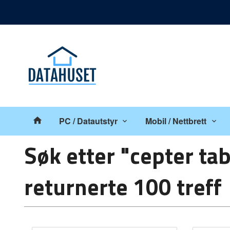
Gå
Lukk
til
innholdet
Produkter
PC / Datautstyr
Mobil / Nettbrett
Søk etter "cepter tab
returnerte 100 treff