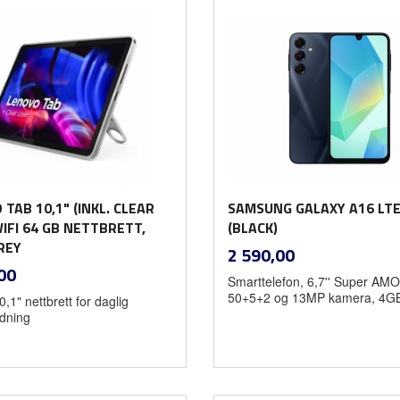
TAB 10,1" (INKL. CLEAR
SAMSUNG GALAXY A16 LTE
IFI 64 GB NETTBRETT,
(BLACK)
REY
inkl.
Pris
2 590,00
mva.
inkl.
00
Smarttelefon, 6,7'' Super AM
mva.
50+5+2 og 13MP kamera, 4
0,1" nettbrett for daglig
dning