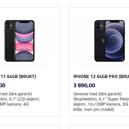
Kjøp
Kjøp
 11 64GB (BRUKT)
IPHONE 12 64GB PRO (BRU
inkl.
inkl.
Pris
00
3 890,00
mva.
mva.
 med 2års garanti)
(leveres med 2års garanti)
efon, 6,1" LCD-skjerm,
Smarttelefon, 6,1'' Super Ret
MP kamera, 4G
skjerm, 12+12MP kamera, 5G (
bilde, men pro modell)