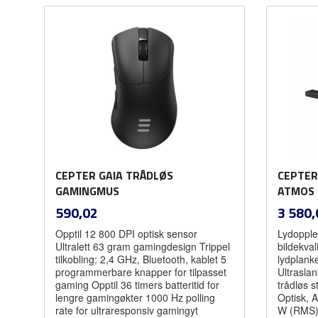
Kjøp
CEPTER GAIA TRÅDLØS
CEPTER
GAMINGMUS
ATMOS 
inkl.
Pris
Pris
590,02
3 580,
mva.
Opptil 12 800 DPI optisk sensor
Lydopple
Ultralett 63 gram gamingdesign Trippel
bildekval
tilkobling: 2,4 GHz, Bluetooth, kablet 5
lydplank
programmerbare knapper for tilpasset
Ultraslan
gaming Opptil 36 timers batteritid for
trådløs 
lengre gamingøkter 1000 Hz polling
Optisk, A
rate for ultraresponsiv gamingyt
W (RMS) F