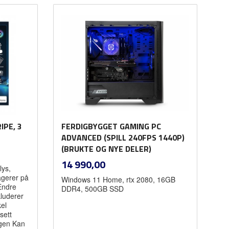
Kjøp
IPE, 3
FERDIGBYGGET GAMING PC
ADVANCED (SPILL 240FPS 1440P)
(BRUKTE OG NYE DELER)
inkl.
Pris
14 990,00
lys,
mva.
agerer på
Windows 11 Home, rtx 2080, 16GB
Endre
DDR4, 500GB SSD
kluderer
kel
sett
ngen Kan