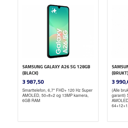
Kjøp
SAMSUNG GALAXY A26 5G 128GB
SAMSUN
(BLACK)
(BRUKT
inkl.
Pris
Pris
3 987,50
3 990,
mva.
Smarttelefon, 6,7" FHD+ 120 Hz Super
(Alle br
AMOLED, 50+8+2 og 13MP kamera,
garanti)
6GB RAM
AMOLED 
64+12+1