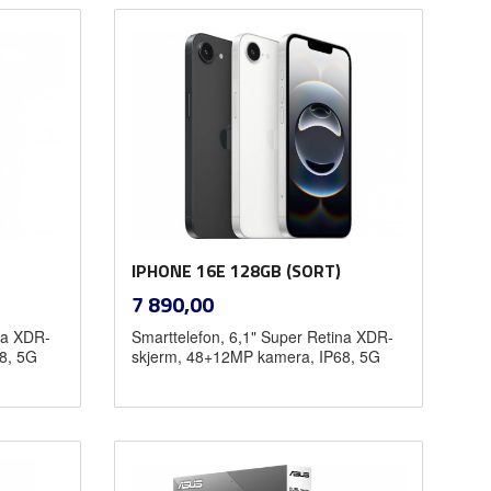
Kjøp
IPHONE 16E 128GB (SORT)
inkl.
Pris
7 890,00
mva.
na XDR-
Smarttelefon, 6,1" Super Retina XDR-
8, 5G
skjerm, 48+12MP kamera, IP68, 5G
Kjøp