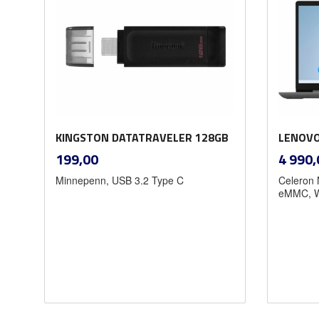
KINGSTON DATATRAVELER 128GB
LENOVO
inkl.
Pris
Pris
199,00
4 990,
mva.
Minnepenn, USB 3.2 Type C
Celeron
eMMC, W