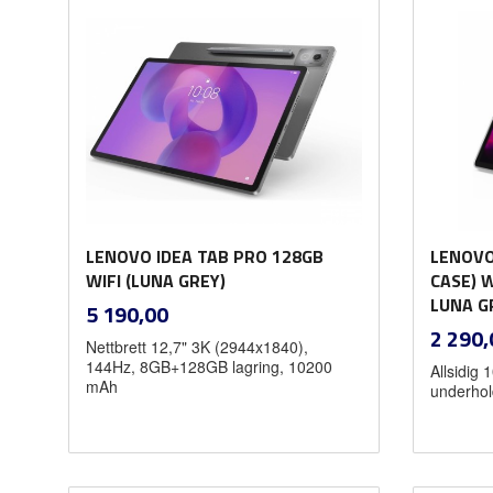
LENOVO IDEA TAB PRO 128GB
LENOVO 
WIFI (LUNA GREY)
CASE) W
inkl.
LUNA G
Pris
5 190,00
mva.
Pris
2 290,
Nettbrett 12,7" 3K (2944x1840),
144Hz, 8GB+128GB lagring, 10200
Allsidig 1
mAh
underhol