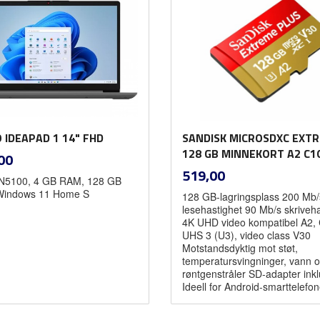
 IDEAPAD 1 14" FHD
SANDISK MICROSDXC EXT
inkl.
128 GB MINNEKORT A2 C1
00
mva.
inkl.
Pris
519,00
 N5100, 4 GB RAM, 128 GB
mva.
indows 11 Home S
128 GB-lagringsplass 200 Mb/
lesehastighet 90 Mb/s skriveha
4K UHD video kompatibel A2,
UHS 3 (U3), video class V30
Motstandsdyktig mot støt,
temperatursvingninger, vann 
røntgenstråler SD-adapter inkl
Ideell for Android-smarttelefon