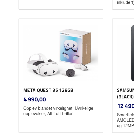
inkludert
Kjøp
META QUEST 3S 128GB
SAMSUN
inkl.
(BLACK)
Pris
4 990,00
mva.
Pris
12 490
Opplev blandet virkelighet, Uvirkelige
opplevelser, Alt-i-ett-briller
Smarttel
AMOLED 
og 12MP