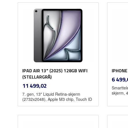
Les mer
IPAD AIR 13" (2025) 128GB WIFI
IPHONE
(STELLARGRÅ)
Pris
6 499,
inkl.
Pris
11 499,02
Smarttel
mva.
skjerm, 
7. gen, 13" Liquid Retina-skjerm
(2732x2048), Apple M3 chip, Touch ID
Kjøp