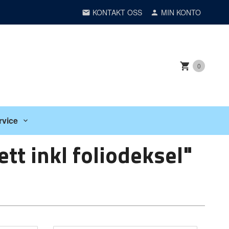
KONTAKT OSS
MIN KONTO
0
rvice
tt inkl foliodeksel"