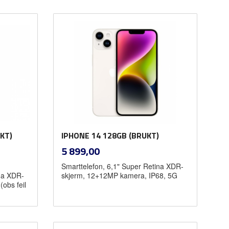
Kjøp
KT)
IPHONE 14 128GB (BRUKT)
inkl.
Pris
5 899,00
mva.
Smarttelefon, 6,1" Super Retina XDR-
ina XDR-
skjerm, 12+12MP kamera, IP68, 5G
obs feil