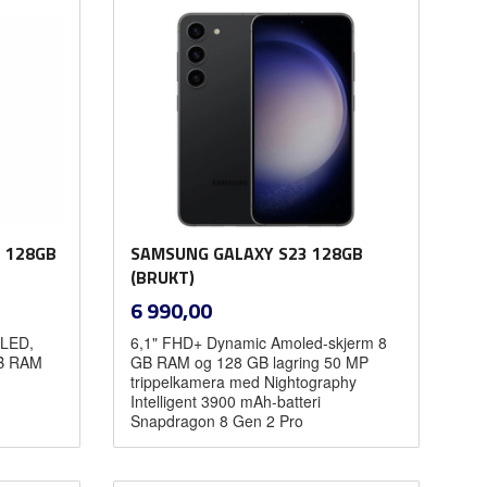
 128GB
SAMSUNG GALAXY S23 128GB
(BRUKT)
inkl.
Pris
6 990,00
mva.
OLED,
6,1" FHD+ Dynamic Amoled-skjerm 8
GB RAM
GB RAM og 128 GB lagring 50 MP
trippelkamera med Nightography
Intelligent 3900 mAh-batteri
Snapdragon 8 Gen 2 Pro