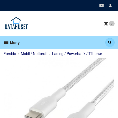
Gå
til
innholdet
0
Meny
Forside
Mobil / Nettbrett
Lading / Powerbank / Tilbehør