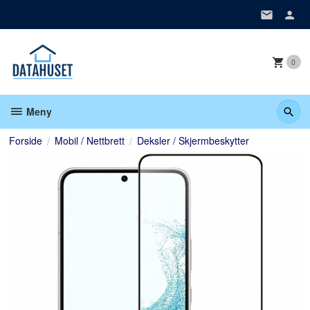
Gå
til
innholdet
0
Meny
Forside
Mobil / Nettbrett
Deksler / Skjermbeskytter