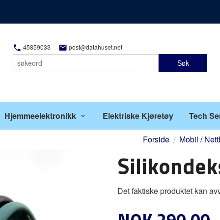
45859033
post@datahuset.net
Søk
Hjemmeelektronikk
Elektriske Kjøretøy
Tech Se
Forside
Mobil / Nett
Silikondek
Det faktiske produktet kan av
Pris
NOK
290,00