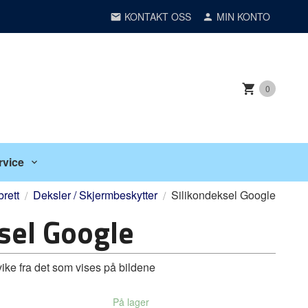
KONTAKT OSS
MIN KONTO
0
rvice
brett
Deksler / Skjermbeskytter
Silikondeksel Google
sel Google
vike fra det som vises på bildene
På lager