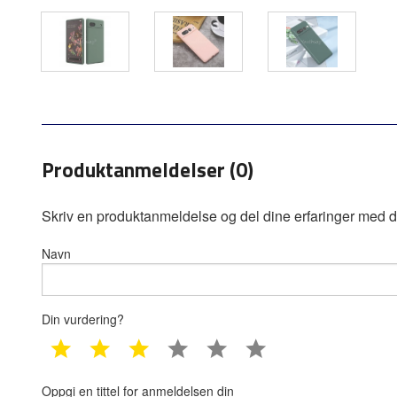
Produktanmeldelser (0)
Skriv en produktanmeldelse og del dine erfaringer med d
Navn
Din vurdering?
1 star
2 star
3 star
4 star
5 star
6 star
Oppgi en tittel for anmeldelsen din