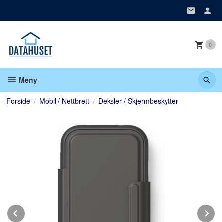
Gå
til
innholdet
0
Meny
Forside
Mobil / Nettbrett
Deksler / Skjermbeskytter
Prev
N