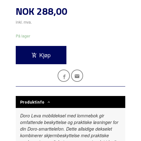
Pris
NOK
288,00
inkl. mva.
På lager
Kjøp
Produktinfo
Doro Leva mobildeksel med lommebok gir
omfattende beskyttelse og praktiske løsninger for
din Doro-smarttelefon. Dette allsidige dekselet
kombinerer skjermbeskyttelse med praktiske