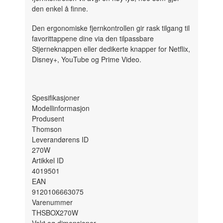
den enkel å finne.
Den ergonomiske fjernkontrollen gir rask tilgang til
favorittappene dine via den tilpassbare
Stjerneknappen eller dedikerte knapper for Netflix,
Disney+, YouTube og Prime Video.
Spesifikasjoner
Modellinformasjon
Produsent
Thomson
Leverandørens ID
270W
Artikkel ID
4019501
EAN
9120106663075
Varenummer
THSBOX270W
Vekt og dimensjoner