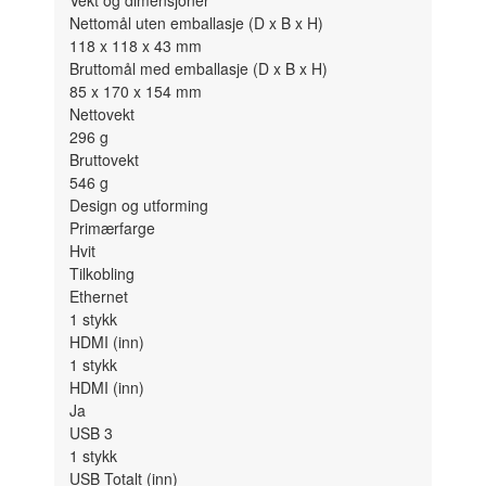
Nettomål uten emballasje (D x B x H)
118 x 118 x 43
mm
Bruttomål med emballasje (D x B x H)
85 x 170 x 154
mm
Nettovekt
296
g
Bruttovekt
546
g
Design og utforming
Primærfarge
Hvit
Tilkobling
Ethernet
1
stykk
HDMI (inn)
1
stykk
HDMI (inn)
Ja
USB 3
1
stykk
USB Totalt (inn)