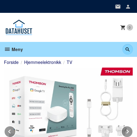
Gå
til
innholdet
0
Meny
Forside
Hjemmeelektronikk
TV
Prev
N