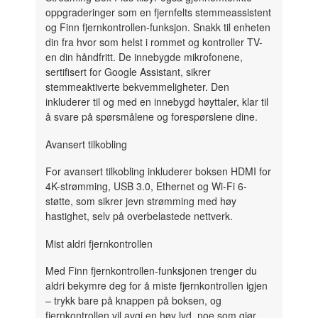
oppgraderinger som en fjernfelts stemmeassistent
og Finn fjernkontrollen-funksjon. Snakk til enheten
din fra hvor som helst i rommet og kontroller TV-
en din håndfritt. De innebygde mikrofonene,
sertifisert for Google Assistant, sikrer
stemmeaktiverte bekvemmeligheter. Den
inkluderer til og med en innebygd høyttaler, klar til
å svare på spørsmålene og forespørslene dine.
Avansert tilkobling
For avansert tilkobling inkluderer boksen HDMI for
4K-strømming, USB 3.0, Ethernet og Wi-Fi 6-
støtte, som sikrer jevn strømming med høy
hastighet, selv på overbelastede nettverk.
Mist aldri fjernkontrollen
Med Finn fjernkontrollen-funksjonen trenger du
aldri bekymre deg for å miste fjernkontrollen igjen
– trykk bare på knappen på boksen, og
fjernkontrollen vil avgi en høy lyd, noe som gjør