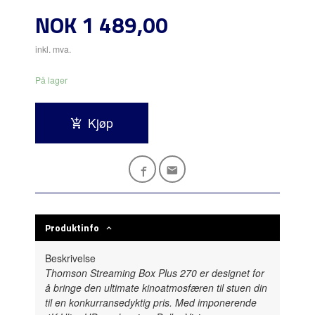
Pris
NOK
1 489,00
inkl. mva.
På lager
Kjøp
Produktinfo
Beskrivelse
Thomson Streaming Box Plus 270 er designet for
å bringe den ultimate kinoatmosfæren til stuen din
til en konkurransedyktig pris. Med imponerende