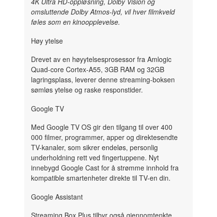
4K Ultra HD-oppløsning, Dolby Vision og
omsluttende Dolby Atmos-lyd, vil hver filmkveld
føles som en kinoopplevelse.
Høy ytelse
Drevet av en høyytelsesprosessor fra Amlogic
Quad-core Cortex-A55, 3GB RAM og 32GB
lagringsplass, leverer denne streaming-boksen
sømløs ytelse og raske responstider.
Google TV
Med Google TV OS gir den tilgang til over 400
000 filmer, programmer, apper og direktesendte
TV-kanaler, som sikrer endeløs, personlig
underholdning rett ved fingertuppene. Nyt
innebygd Google Cast for å strømme innhold fra
kompatible smartenheter direkte til TV-en din.
Google Assistant
Streaming Box Plus tilbyr også gjennomtenkte