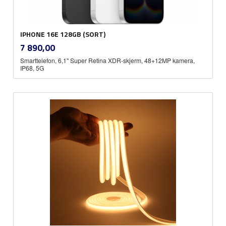
IPHONE 16E 128GB (SORT)
inkl.
Pris
7 890,00
mva.
Smarttelefon, 6,1" Super Retina XDR-skjerm, 48+12MP kamera,
IP68, 5G