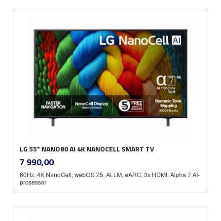
LG 55" NANO80 AI 4K NANOCELL SMART TV
inkl.
Pris
7 990,00
mva.
60Hz, 4K NanoCell, webOS 25, ALLM, eARC, 3x HDMI, Alpha 7 AI-
prosessor