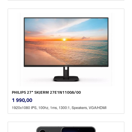
PHILIPS 27" SKJERM 27E1N1100A/00
inkl.
Pris
1 990,00
mva.
1920x1080 IPS, 100hz, 1ms, 1300:1, Speakers, VGA/HDMI