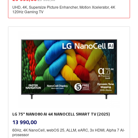
mva.
UHD, 4K, Supersize Picture Enhancher, Motion Xcelerator, 4K
120Hz Gaming TV
LG 75" NANO80 AI 4K NANOCELL SMART TV (2025)
inkl.
Pris
13 990,00
mva.
60Hz, 4K NanoCell, webOS 25, ALLM, eARC, 3x HDMI, Alpha 7 AI-
prosessor