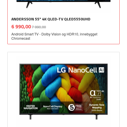
ANDERSSON 55" 4K QLED-TV QLED5550UHD
Rabatt
inkl.
Tilbud
6 990,00
7 990,00
mva.
Android Smart TV - Dolby Vision og HDR10, innebygget
Chromecast