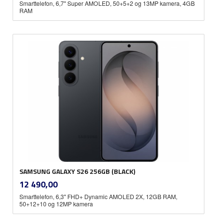
Smarttelefon, 6,7'' Super AMOLED, 50+5+2 og 13MP kamera, 4GB
RAM
SAMSUNG GALAXY S26 256GB (BLACK)
inkl.
Pris
12 490,00
mva.
Smarttelefon, 6,3'' FHD+ Dynamic AMOLED 2X, 12GB RAM,
50+12+10 og 12MP kamera