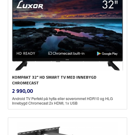
KOMPAKT 32" HD SMART TV MED INNEBYGD
CHROMECAST
inkl.
Pris
2 990,00
mva.
Android TV Perfekt på hytta eller soverommet HDR10 og HLG
Innebygd Chromecast 2x HDMI, 1x USB