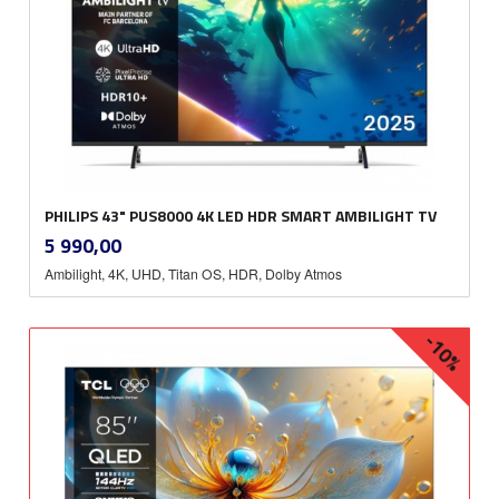
PHILIPS 43" PUS8000 4K LED HDR SMART AMBILIGHT TV
inkl.
Pris
5 990,00
mva.
Ambilight, 4K, UHD, Titan OS, HDR, Dolby Atmos
-10%