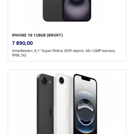
IPHONE 16 128GB (BRUKT)
inkl.
Pris
7 890,00
mva.
Smarttelefon, 6,1" Super Retina XDR-skjerm, 48+12MP kamera,
IP68, 5G