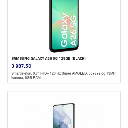
SAMSUNG GALAXY A26 5G 128GB (BLACK)
inkl.
Pris
3 987,50
mva.
Smarttelefon, 6,7" FHD+ 120 Hz Super AMOLED, 50+8+2 og 13MP
kamera, 6GB RAM