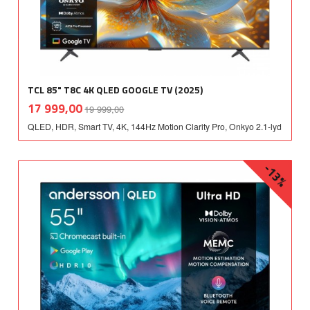
TCL 85" T8C 4K QLED GOOGLE TV (2025)
Rabatt
inkl.
Tilbud
17 999,00
19 999,00
mva.
QLED, HDR, Smart TV, 4K, 144Hz Motion Clarity Pro, Onkyo 2.1-lyd
-13%