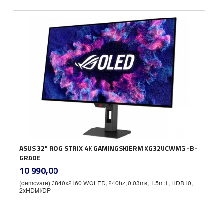
ASUS 32" ROG STRIX 4K GAMINGSKJERM XG32UCWMG -B-
GRADE
inkl.
Pris
10 990,00
mva.
(demovare) 3840x2160 WOLED, 240hz, 0.03ms, 1.5m:1, HDR10,
2xHDMI/DP