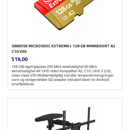
SANDISK MICROSDXC EXTREME+ 128 GB MINNEKORT A2
C10 V30
inkl.
Pris
519,00
mva.
128 GB-lagringsplass 200 Mb/s lesehastighet 90 Mb/s
skrivehastighet 4K UHD video kompatibel A2, C10, UHS 3 (U3),
video class V30 Motstandsdyktig mot støt, temperatursvingninger,
vann og røntgenstråler SD-adapter inkludert Ideell for Android-
smarttelefoner