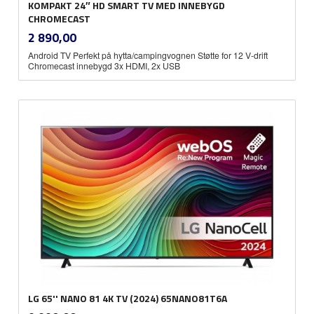
KOMPAKT 24″ HD SMART TV MED INNEBYGD
CHROMECAST
inkl.
Pris
2 890,00
mva.
Android TV Perfekt på hytta/campingvognen Støtte for 12 V-drift
Chromecast innebygd 3x HDMI, 2x USB
LG 65'' NANO 81 4K TV (2024) 65NANO81T6A
inkl.