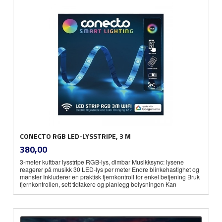
CONECTO RGB LED-LYSSTRIPE, 3 M
inkl.
Pris
380,00
mva.
3-meter kuttbar lysstripe RGB-lys, dimbar Musikksync: lysene
reagerer på musikk 30 LED-lys per meter Endre blinkehastighet og
mønster Inkluderer en praktisk fjernkontroll for enkel betjening Bruk
fjernkontrollen, sett tidtakere og planlegg belysningen Kan