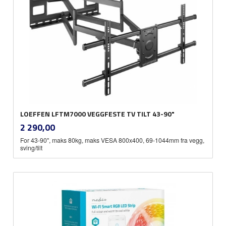
LOEFFEN LFTM7000 VEGGFESTE TV TILT 43-90"
inkl.
Pris
2 290,00
mva.
For 43-90", maks 80kg, maks VESA 800x400, 69-1044mm fra vegg,
sving/tilt