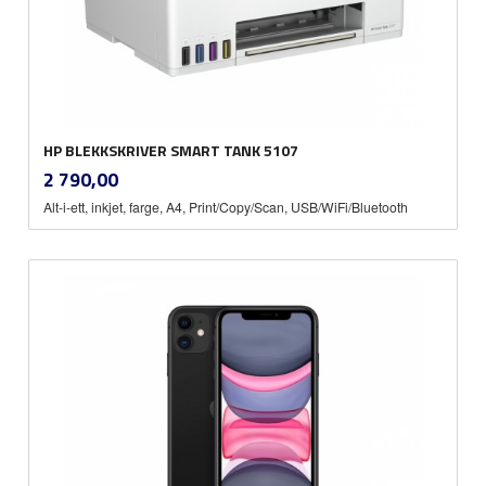
HP BLEKKSKRIVER SMART TANK 5107
inkl.
Pris
2 790,00
mva.
Alt-i-ett, inkjet, farge, A4, Print/Copy/Scan, USB/WiFi/Bluetooth