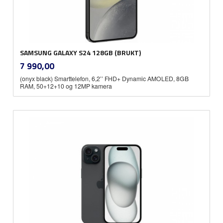
SAMSUNG GALAXY S24 128GB (BRUKT)
inkl.
Pris
7 990,00
mva.
(onyx black) Smarttelefon, 6,2’’ FHD+ Dynamic AMOLED, 8GB
RAM, 50+12+10 og 12MP kamera