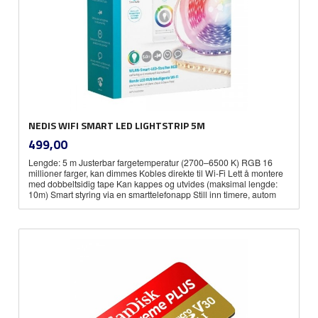
NEDIS WIFI SMART LED LIGHTSTRIP 5M
inkl.
Pris
499,00
mva.
Lengde: 5 m Justerbar fargetemperatur (2700–6500 K) RGB 16
millioner farger, kan dimmes Kobles direkte til Wi-Fi Lett å montere
med dobbeltsidig tape Kan kappes og utvides (maksimal lengde:
10m) Smart styring via en smarttelefonapp Still inn timere, autom