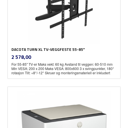
DACOTA TURN XL TV-VEGGFESTE 55-85"
inkl.
Pris
2 578,00
mva.
For 55-85" TV-er Maks vekt: 60 kg Avstand til veggen: 60-510 mm
Min VESA: 200 x 200 Maks VESA: 800x600 3 x svingpunkter, 180°
rotasjon Tilt: +8°/-12° Skruer og monteringsmateriell er inkludert