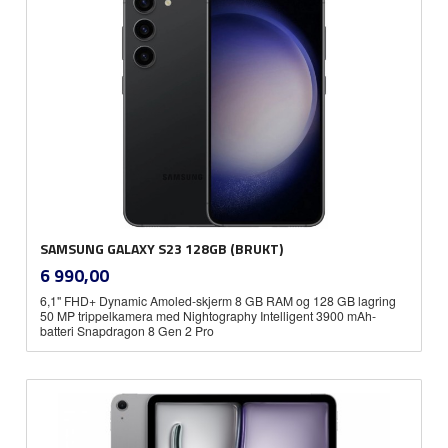
SAMSUNG GALAXY S23 128GB (BRUKT)
inkl.
Pris
6 990,00
mva.
6,1" FHD+ Dynamic Amoled-skjerm 8 GB RAM og 128 GB lagring
50 MP trippelkamera med Nightography Intelligent 3900 mAh-
batteri Snapdragon 8 Gen 2 Pro