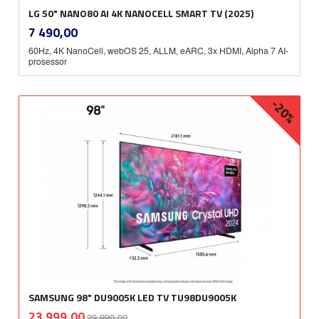
LG 50" NANO80 AI 4K NANOCELL SMART TV (2025)
inkl.
Pris
7 490,00
mva.
60Hz, 4K NanoCell, webOS 25, ALLM, eARC, 3x HDMI, Alpha 7 AI-
prosessor
-20%
SAMSUNG 98" DU9005K LED TV TU98DU9005K
Rabatt
inkl.
Tilbud
23 999,00
29 990,00