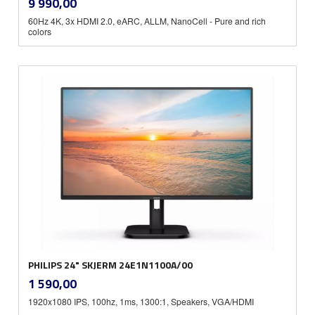
Pris
9 990,00
mva.
60Hz 4K, 3x HDMI 2.0, eARC, ALLM, NanoCell - Pure and rich
colors
PHILIPS 24" SKJERM 24E1N1100A/00
inkl.
Pris
1 590,00
mva.
1920x1080 IPS, 100hz, 1ms, 1300:1, Speakers, VGA/HDMI