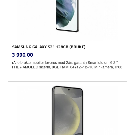
SAMSUNG GALAXY S21 128GB (BRUKT)
inkl.
Pris
3 990,00
mva.
(Alle brukte mobiler leveres med 2års garanti) Smarttelefon, 6,2´´
FHD+ AMOLED skjerm, 8GB RAM, 64+12+12+10 MP kamera, IP68