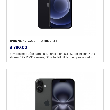
IPHONE 12 64GB PRO (BRUKT)
inkl.
Pris
3 890,00
mva.
(leveres med 2års garanti) Smarttelefon, 6,1'' Super Retina XDR-
skjerm, 12+12MP kamera, 5G (obs feil bilde, men pro modell)