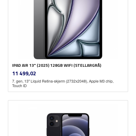
IPAD AIR 13" (2025) 128GB WIFI (STELLARGRÅ)
inkl.
Pris
11 499,02
mva.
7. gen, 13" Liquid Retina-skjerm (2732x2048), Apple M3 chip,
Touch ID