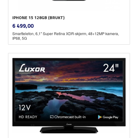
IPHONE 15 128GB (BRUKT)
inkl.
Pris
6 499,00
mva.
Smarttelefon, 6,1" Super Retina XDR-skjerm, 48+12MP kamera,
IP68, 5G