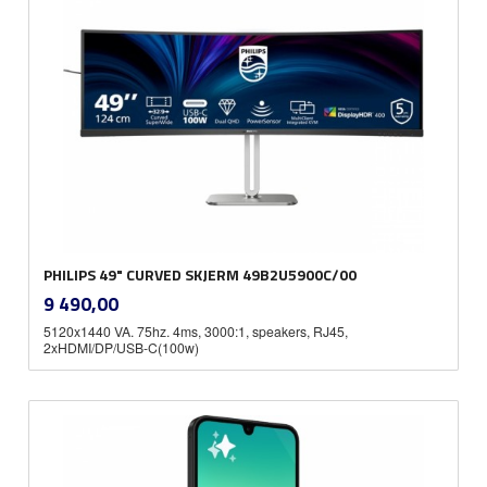
PHILIPS 49" CURVED SKJERM 49B2U5900C/00
inkl.
Pris
9 490,00
mva.
5120x1440 VA. 75hz. 4ms, 3000:1, speakers, RJ45,
2xHDMI/DP/USB-C(100w)