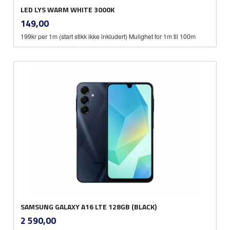
LED LYS WARM WHITE 3000K
inkl.
Pris
149,00
mva.
199kr per 1m (start stikk ikke inkludert) Mulighet for 1m til 100m
SAMSUNG GALAXY A16 LTE 128GB (BLACK)
inkl.
Pris
2 590,00
mva.