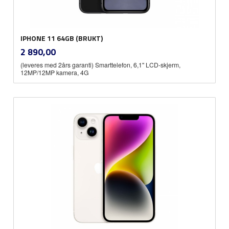
IPHONE 11 64GB (BRUKT)
inkl.
Pris
2 890,00
mva.
(leveres med 2års garanti) Smarttelefon, 6,1" LCD-skjerm,
12MP/12MP kamera, 4G