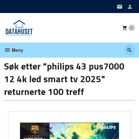
Gå
til
innholdet
0
Meny
Søk etter "philips 43 pus7000
12 4k led smart tv 2025"
returnerte 100 treff