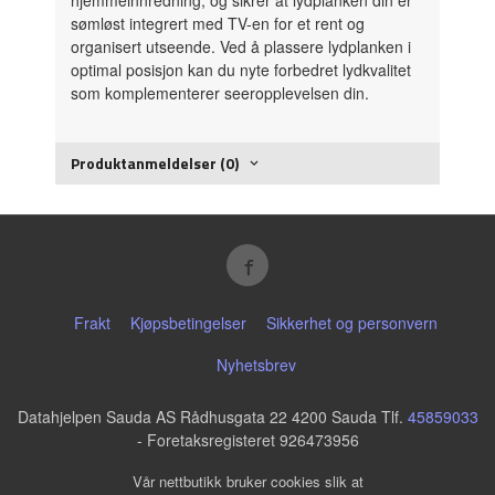
sømløst integrert med TV-en for et rent og
organisert utseende. Ved å plassere lydplanken i
optimal posisjon kan du nyte forbedret lydkvalitet
som komplementerer seeropplevelsen din.
Produktanmeldelser (0)
Frakt
Kjøpsbetingelser
Sikkerhet og personvern
Nyhetsbrev
Datahjelpen Sauda AS Rådhusgata 22 4200 Sauda Tlf.
45859033
- Foretaksregisteret 926473956
Vår nettbutikk bruker cookies slik at