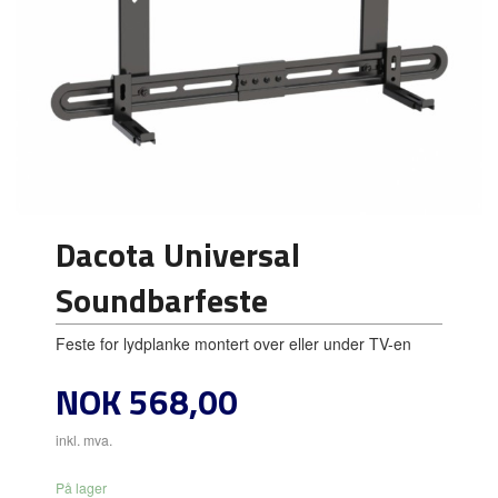
Dacota Universal
Soundbarfeste
Feste for lydplanke montert over eller under TV-en
Pris
NOK
568,00
inkl. mva.
På lager