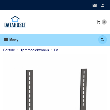
Gå
til
innholdet
0
Meny
Forside
Hjemmeelektronikk
TV