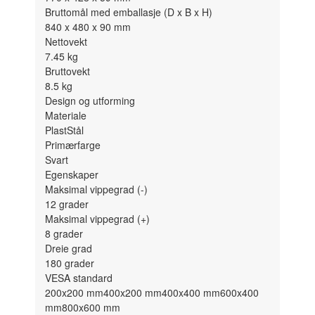
Bruttomål med emballasje (D x B x H)
840 x 480 x 90
mm
Nettovekt
7.45
kg
Bruttovekt
8.5
kg
Design og utforming
Materiale
Plast
Stål
Primærfarge
Svart
Egenskaper
Maksimal vippegrad (-)
12
grader
Maksimal vippegrad (+)
8
grader
Dreie grad
180
grader
VESA standard
200x200 mm
400x200 mm
400x400 mm
600x400
mm
800x600 mm