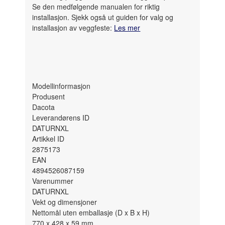
Se den medfølgende manualen for riktig
installasjon. Sjekk også ut guiden for valg og
installasjon av veggfeste:
Les mer
Modellinformasjon
Produsent
Dacota
Leverandørens ID
DATURNXL
Artikkel ID
2875173
EAN
4894526087159
Varenummer
DATURNXL
Vekt og dimensjoner
Nettomål uten emballasje (D x B x H)
770 x 428 x 59
mm