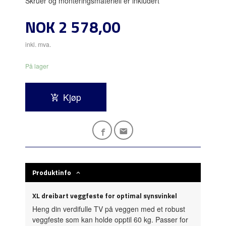
Skruer og monteringsmateriell er inkludert
Pris
NOK
2 578,00
inkl. mva.
På lager
Kjøp
Produktinfo
XL dreibart veggfeste for optimal synsvinkel
Heng din verdifulle TV på veggen med et robust
veggfeste som kan holde opptil 60 kg. Passer for