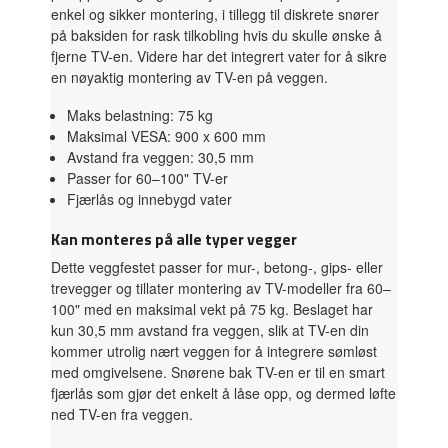
enkel og sikker montering, i tillegg til diskrete snører
på baksiden for rask tilkobling hvis du skulle ønske å
fjerne TV-en. Videre har det integrert vater for å sikre
en nøyaktig montering av TV-en på veggen.
Maks belastning: 75 kg
Maksimal VESA: 900 x 600 mm
Avstand fra veggen: 30,5 mm
Passer for 60–100" TV-er
Fjærlås og innebygd vater
Kan monteres på alle typer vegger
Dette veggfestet passer for mur-, betong-, gips- eller
trevegger og tillater montering av TV-modeller fra 60–
100" med en maksimal vekt på 75 kg. Beslaget har
kun 30,5 mm avstand fra veggen, slik at TV-en din
kommer utrolig nært veggen for å integrere sømløst
med omgivelsene. Snørene bak TV-en er til en smart
fjærlås som gjør det enkelt å låse opp, og dermed løfte
ned TV-en fra veggen.