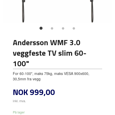
Andersson WMF 3.0
veggfeste TV slim 60-
100"
For 60-100", maks 75kg, maks VESA 900x600,
30,5mm fra vegg
Pris
NOK
999,00
inkl. mva.
På lager