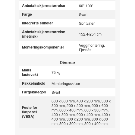
Anbefalt skjermstørrelse
60"-100"
Farge
Svart
Integrerte enheter
Spritvater
Anbefalt skjermstørrelse
152.4-254 cm
(metrisk)
Veggmontering,
Monteringskomponenter
Fjærlås
Diverse
Maks
75 kg
lastevekt
Pakkeinnhold
Monteringsskruer
Fargekategori
Svart
600 x 600 mm, 400 x 200 mm, 300 x
300 mm, 200 x 200 mm, 900 x 600
Feste for
mm, 600 x 400 mm, 600 x 300 mm,
flatpanel
400 x 300 mm, 900 x 400 mm, 400 x
(VESA)
400 mm, 300 x 200 mm, 800 x 600
mm, 800 x 300 mm, 800 x 400 mm