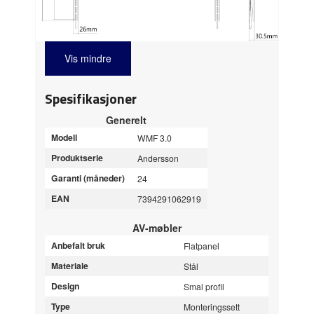
Vis mindre
Spesifikasjoner
Generelt
Modell
WMF 3.0
Produktserie
Andersson
Garanti (måneder)
24
EAN
7394291062919
AV-møbler
Anbefalt bruk
Flatpanel
Materiale
Stål
Design
Smal profil
Type
Monteringssett