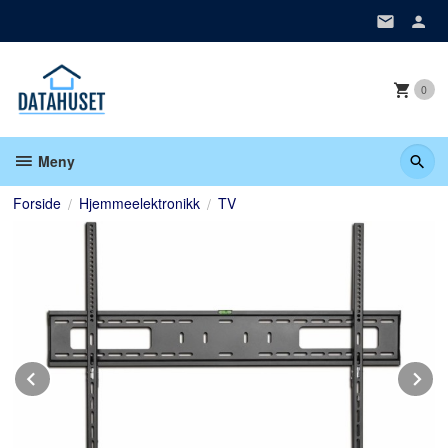
Gå
til
innholdet
0
Meny
Forside
Hjemmeelektronikk
TV
Prev
N