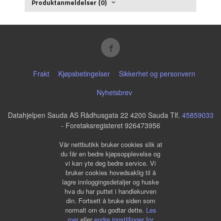
Produktanmeldelser (0)
Frakt
Kjøpsbetingelser
Sikkerhet og personvern
Nyhetsbrev
Datahjelpen Sauda AS Rådhusgata 22 4200 Sauda Tlf.
45859033
- Foretaksregisteret 926473956
Vår nettbutikk bruker cookies slik at
du får en bedre kjøpsopplevelse og
vi kan yte deg bedre service. Vi
bruker cookies hovedsaklig til å
lagre innloggingsdetaljer og huske
hva du har puttet i handlekurven
din. Fortsett å bruke siden som
normalt om du godtar dette.
Les
mer
eller
endre innstillinger for