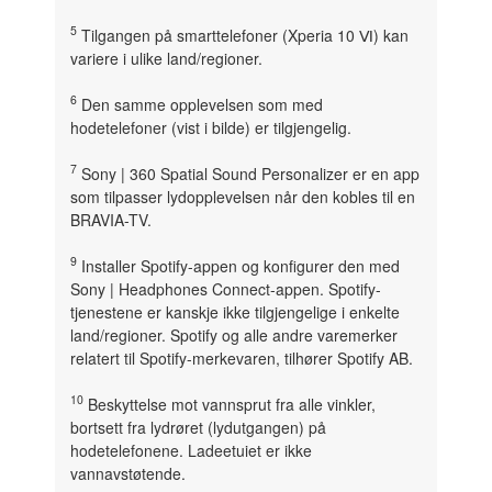
5
Tilgangen på smarttelefoner (Xperia 10 Ⅵ) kan
variere i ulike land/regioner.
6
Den samme opplevelsen som med
hodetelefoner (vist i bilde) er tilgjengelig.
7
Sony | 360 Spatial Sound Personalizer er en app
som tilpasser lydopplevelsen når den kobles til en
BRAVIA-TV.
9
Installer Spotify-appen og konfigurer den med
Sony | Headphones Connect-appen. Spotify-
tjenestene er kanskje ikke tilgjengelige i enkelte
land/regioner. Spotify og alle andre varemerker
relatert til Spotify-merkevaren, tilhører Spotify AB.
10
Beskyttelse mot vannsprut fra alle vinkler,
bortsett fra lydrøret (lydutgangen) på
hodetelefonene. Ladeetuiet er ikke
vannavstøtende.