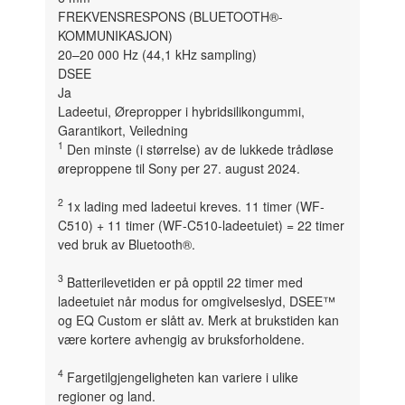
FREKVENSRESPONS (BLUETOOTH®-
KOMMUNIKASJON)
20–20 000 Hz (44,1 kHz sampling)
DSEE
Ja
Ladeetui, Ørepropper i hybridsilikongummi,
Garantikort, Veiledning
1
Den minste (i størrelse) av de lukkede trådløse
øreproppene til Sony per 27. august 2024.
2
1x lading med ladeetui kreves. 11 timer (WF-
C510) + 11 timer (WF-C510-ladeetuiet) = 22 timer
ved bruk av Bluetooth®.
3
Batterilevetiden er på opptil 22 timer med
ladeetuiet når modus for omgivelseslyd, DSEE™
og EQ Custom er slått av. Merk at brukstiden kan
være kortere avhengig av bruksforholdene.
4
Fargetilgjengeligheten kan variere i ulike
regioner og land.