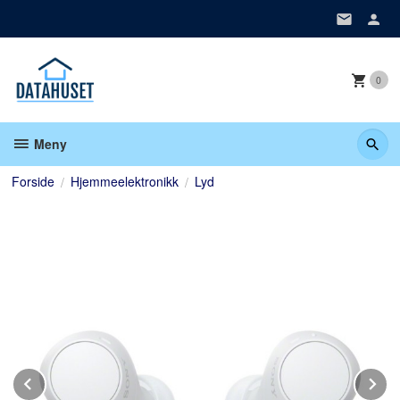
Gå
til
innholdet
0
Meny
Forside
Hjemmeelektronikk
Lyd
Prev
N