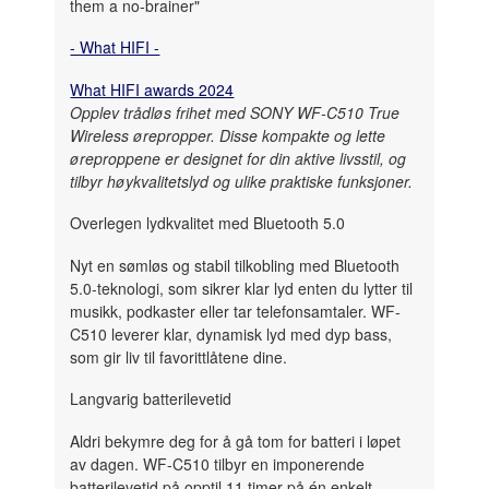
them a no-brainer"
- What HIFI -
What HIFI awards 2024
Opplev trådløs frihet med SONY WF-C510 True
Wireless ørepropper. Disse kompakte og lette
øreproppene er designet for din aktive livsstil, og
tilbyr høykvalitetslyd og ulike praktiske funksjoner.
Overlegen lydkvalitet med Bluetooth 5.0
Nyt en sømløs og stabil tilkobling med Bluetooth
5.0-teknologi, som sikrer klar lyd enten du lytter til
musikk, podkaster eller tar telefonsamtaler. WF-
C510 leverer klar, dynamisk lyd med dyp bass,
som gir liv til favorittlåtene dine.
Langvarig batterilevetid
Aldri bekymre deg for å gå tom for batteri i løpet
av dagen. WF-C510 tilbyr en imponerende
batterilevetid på opptil 11 timer på én enkelt