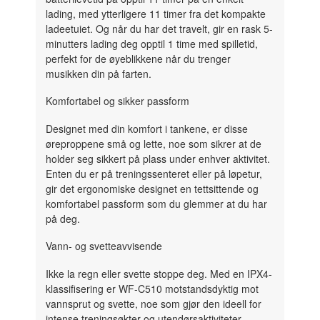
lading, med ytterligere 11 timer fra det kompakte
ladeetuiet. Og når du har det travelt, gir en rask 5-
minutters lading deg opptil 1 time med spilletid,
perfekt for de øyeblikkene når du trenger
musikken din på farten.
Komfortabel og sikker passform
Designet med din komfort i tankene, er disse
øreproppene små og lette, noe som sikrer at de
holder seg sikkert på plass under enhver aktivitet.
Enten du er på treningssenteret eller på løpetur,
gir det ergonomiske designet en tettsittende og
komfortabel passform som du glemmer at du har
på deg.
Vann- og svetteavvisende
Ikke la regn eller svette stoppe deg. Med en IPX4-
klassifisering er WF-C510 motstandsdyktig mot
vannsprut og svette, noe som gjør den ideell for
intense treningsøkter og utendørsaktiviteter.