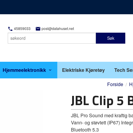
45859033
post@datahuset.net
Søk
Hjemmeelektronikk
Elektriske Kjøretøy
Tech Se
Forside
H
JBL Clip 5
JBL Pro Sound med kraftig bas
Vann- og støvtett (IP67) Integ
Bluetooth 5.3