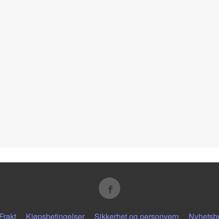
Frakt
Kjøpsbetingelser
Sikkerhet og personvern
Nyhetsb