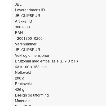
JBL
Leverandørens ID
JBLCLIP5PUR
Artikkel ID
3087808
EAN
1200130010200
Varenummer
JBLCLIP5PUR
Vekt og dimensjoner
Bruttomål med emballasje (D x B x H)
63 x 100 x 158
mm
Nettovekt
200
g
Bruttovekt
426
g
Design og utforming
Materiale