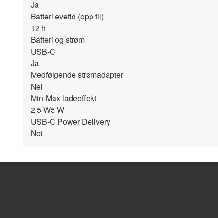
Ja
Batterilevetid (opp til)
12
h
Batteri og strøm
USB-C
Ja
Medfølgende strømadapter
Nei
Min-Max ladeeffekt
2.5
W
5
W
USB-C Power Delivery
Nei