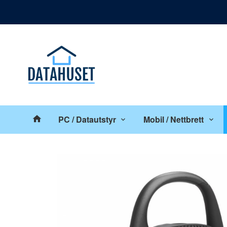
Gå
Lukk
til
innholdet
Produkter
PC / Datautstyr
Mobil / Nettbrett