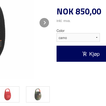
Pris
NOK
850,00
Next
inkl. mva.
Color
Kjøp