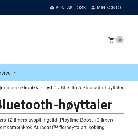
KONTAKT OSS
MIN KONTO
0
rvice
jemmeelektronikk
Lyd
JBL Clip 5 Bluetooth-høyttaler
 Bluetooth-høyttaler
s 12 timers avspillingstid (Playtime Boost +3 timer)
rert karabinkrok Auracast™-flerhøyttalertilkobling