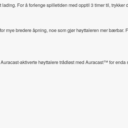
lt lading. For å forlenge spilletiden med opptil 3 timer til, tryk
for mye bredere åpning, noe som gjør høyttaleren mer bærbar. Fest
ere Auracast-aktiverte høyttalere trådløst med Auracast™ for enda s