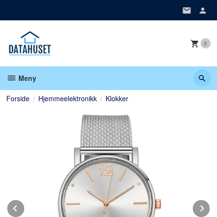
Gå
til
innholdet
0
Meny
Forside
Hjemmeelektronikk
Klokker
Prev
N