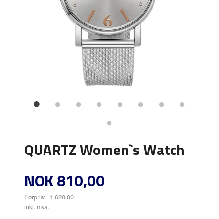
QUARTZ Women`s Watch
Tilbud
NOK
810,00
Førpris:
1 620,00
Rabatt
inkl. mva.