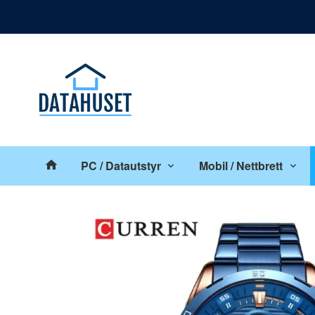
Gå
Lukk
til
innholdet
Produkter
PC / Datautstyr
Mobil / Nettbrett