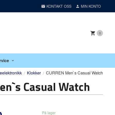
KONTAKT OSS
MIN KONTO
0
rvice
elektronikk
Klokker
CURREN Men`s Casual Watch
n`s Casual Watch
0
På lager