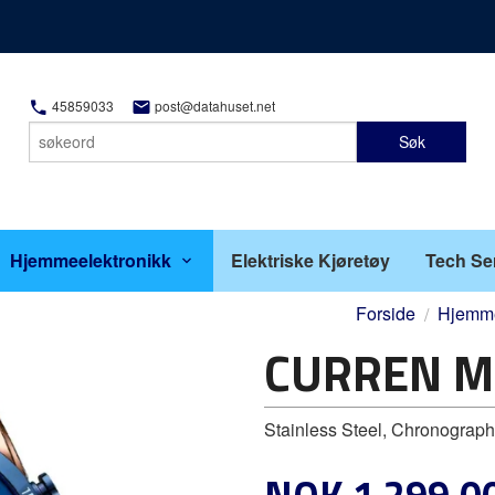
45859033
post@datahuset.net
Søk
Hjemmeelektronikk
Elektriske Kjøretøy
Tech Se
Forside
Hjemme
CURREN Me
Stainless Steel, Chronograph
Tilbud
NOK
1 299,0