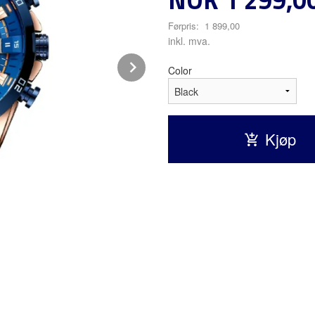
Førpris:
1 899,00
Rabatt
inkl. mva.
Next
Color
Kjøp