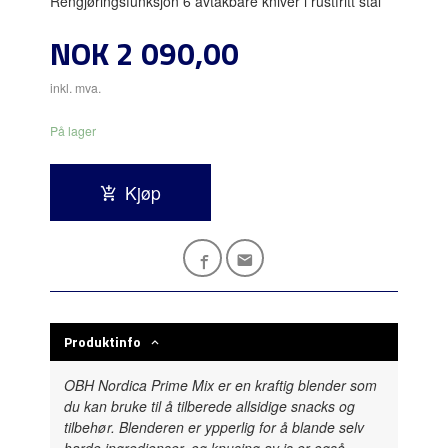
Rengjøringsfunksjon 6 avtakbare kniver i rustfritt stål
Pris
NOK
2 090,00
inkl. mva.
På lager
Kjøp
Produktinfo
OBH Nordica Prime Mix er en kraftig blender som
du kan bruke til å tilberede allsidige snacks og
tilbehør. Blenderen er ypperlig for å blande selv
harde ingredienser, og knusing av is er også