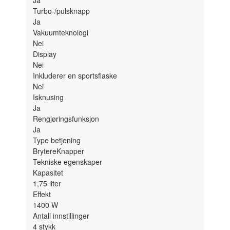
Turbo-/pulsknapp
Ja
Vakuumteknologi
Nei
Display
Nei
Inkluderer en sportsflaske
Nei
Isknusing
Ja
Rengjøringsfunksjon
Ja
Type betjening
Brytere
Knapper
Tekniske egenskaper
Kapasitet
1,75
liter
Effekt
1400
W
Antall innstillinger
4
stykk