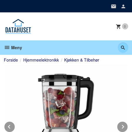
Gå
til
innholdet
0
Meny
Forside
Hjemmeelektronikk
Kjøkken & Tilbehør
Prev
N