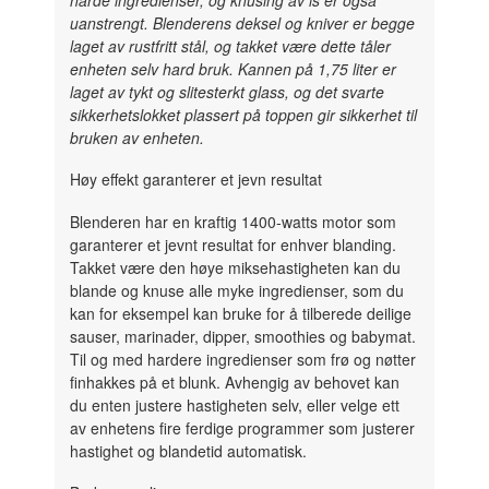
uanstrengt. Blenderens deksel og kniver er begge
laget av rustfritt stål, og takket være dette tåler
enheten selv hard bruk. Kannen på 1,75 liter er
laget av tykt og slitesterkt glass, og det svarte
sikkerhetslokket plassert på toppen gir sikkerhet til
bruken av enheten.
Høy effekt garanterer et jevn resultat
Blenderen har en kraftig 1400-watts motor som
garanterer et jevnt resultat for enhver blanding.
Takket være den høye miksehastigheten kan du
blande og knuse alle myke ingredienser, som du
kan for eksempel kan bruke for å tilberede deilige
sauser, marinader, dipper, smoothies og babymat.
Til og med hardere ingredienser som frø og nøtter
finhakkes på et blunk. Avhengig av behovet kan
du enten justere hastigheten selv, eller velge ett
av enhetens fire ferdige programmer som justerer
hastighet og blandetid automatisk.