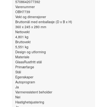
5708642077392
Varenummer
OBH7739
Vekt og dimensjoner
Bruttomål med emballasje (D x B x H)
360 x 245 x 280
mm
Nettovekt
4,801
kg
Bruttovekt
5,551
kg
Design og utforming
Materiale
Glass
Rustfritt stål
Primærfarge
Stål
Egenskaper
Autoprogram
Ja
Varmeresistent beholder
Nei
Hastighetsjustering
Ja