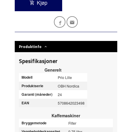
Kjøp
Produktinfo
Spesifikasjoner
Generelt
Modell
Prio Lille
Produktserie
OBH Nordica
Garanti (måneder)
24
EAN
5708642023498
Kaffemaskiner
Bryggemetode
Filter
Vannbeholderkapasitet
0.75 liter