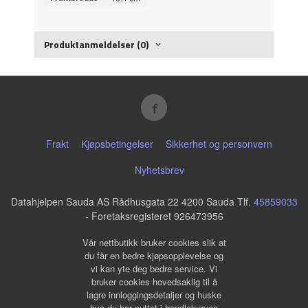
Produktanmeldelser (0)
Frakt
Kjøpsbetingelser
Sikkerhet og personvern
Nyhetsbrev
Datahjelpen Sauda AS Rådhusgata 22 4200 Sauda Tlf.
45859033
- Foretaksregisteret 926473956
Vår nettbutikk bruker cookies slik at
du får en bedre kjøpsopplevelse og
vi kan yte deg bedre service. Vi
bruker cookies hovedsaklig til å
lagre innloggingsdetaljer og huske
hva du har puttet i handlekurven