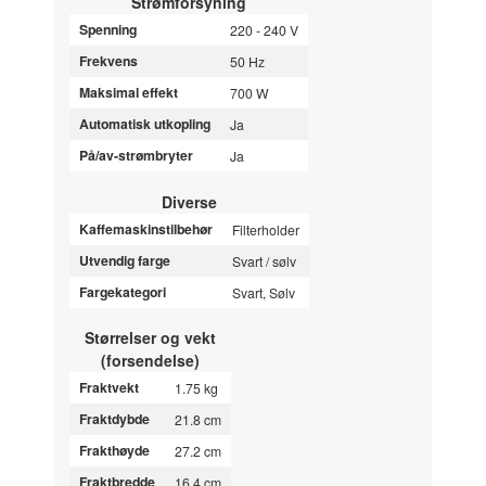
Strømforsyning
Spenning
220 - 240 V
Frekvens
50 Hz
Maksimal effekt
700 W
Automatisk utkopling
Ja
På/av-strømbryter
Ja
Diverse
Kaffemaskinstilbehør
Filterholder
Utvendig farge
Svart / sølv
Fargekategori
Svart, Sølv
Størrelser og vekt
(forsendelse)
Fraktvekt
1.75 kg
Fraktdybde
21.8 cm
Frakthøyde
27.2 cm
Fraktbredde
16.4 cm