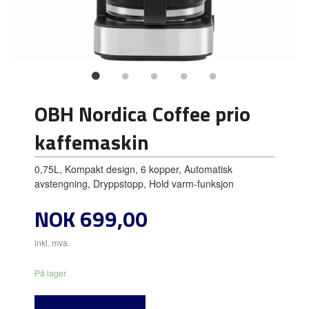
OBH Nordica Coffee prio
kaffemaskin
0,75L, Kompakt design, 6 kopper, Automatisk
avstengning, Dryppstopp, Hold varm-funksjon
Pris
NOK
699,00
inkl. mva.
På lager