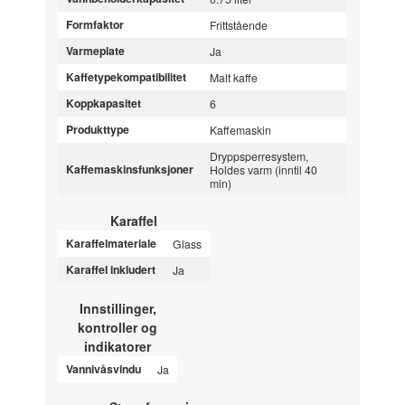
Formfaktor
Frittstående
Varmeplate
Ja
Kaffetypekompatibilitet
Malt kaffe
Koppkapasitet
6
Produkttype
Kaffemaskin
Dryppsperresystem,
Kaffemaskinsfunksjoner
Holdes varm (inntil 40
min)
Karaffel
Karaffelmateriale
Glass
Karaffel inkludert
Ja
Innstillinger,
kontroller og
indikatorer
Vannivåsvindu
Ja