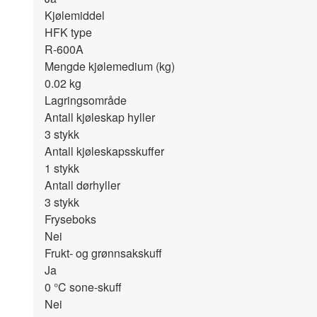
Kjølemiddel
HFK type
R-600A
Mengde kjølemedium (kg)
0.02
kg
Lagringsområde
Antall kjøleskap hyller
3
stykk
Antall kjøleskapsskuffer
1
stykk
Antall dørhyller
3
stykk
Fryseboks
Nei
Frukt- og grønnsakskuff
Ja
0 °C sone-skuff
Nei