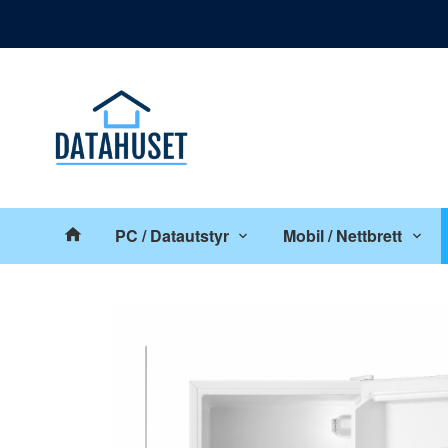
Gå
Lukk
til
innholdet
Produkter
PC / Datautstyr
Mobil / Nettbrett