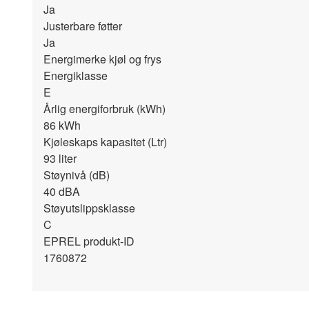
Ja
Justerbare føtter
Ja
Energimerke kjøl og frys
Energiklasse
E
Årlig energiforbruk (kWh)
86
kWh
Kjøleskaps kapasitet (Ltr)
93
liter
Støynivå (dB)
40
dBA
Støyutslippsklasse
C
EPREL produkt-ID
1760872