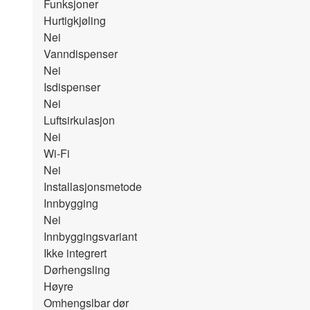
Funksjoner
Hurtigkjøling
Nei
Vanndispenser
Nei
Isdispenser
Nei
Luftsirkulasjon
Nei
Wi-Fi
Nei
Installasjonsmetode
Innbygging
Nei
Innbyggingsvariant
Ikke integrert
Dørhengsling
Høyre
Omhengslbar dør