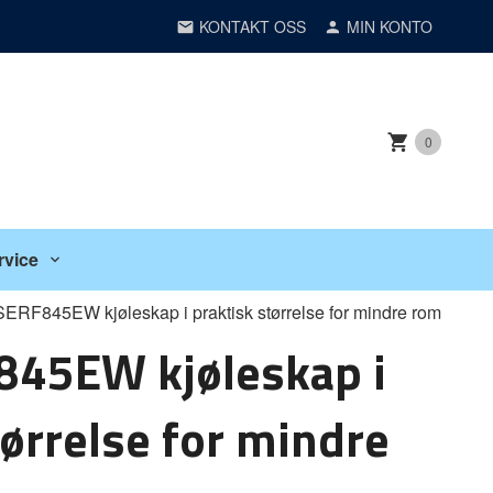
KONTAKT OSS
MIN KONTO
0
rvice
ERF845EW kjøleskap i praktisk størrelse for mindre rom
845EW kjøleskap i
tørrelse for mindre