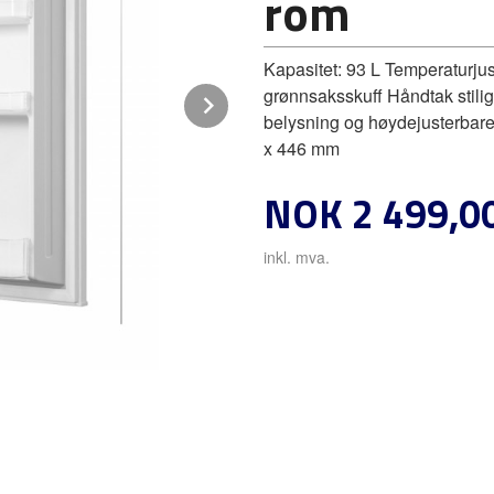
rom
Kapasitet: 93 L Temperaturjus
grønnsaksskuff Håndtak stilig 
Next
belysning og høydejusterbare
x 446 mm
Pris
NOK
2 499,0
inkl. mva.