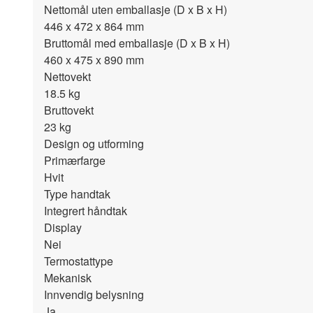
Nettomål uten emballasje (D x B x H)
446 x 472 x 864
mm
Bruttomål med emballasje (D x B x H)
460 x 475 x 890
mm
Nettovekt
18.5
kg
Bruttovekt
23
kg
Design og utforming
Primærfarge
Hvit
Type handtak
Integrert håndtak
Display
Nei
Termostattype
Mekanisk
Innvendig belysning
Ja