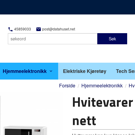
45859033
post@datahuset.net
Søk
Hjemmeelektronikk
Elektriske Kjøretøy
Tech Se
Forside
Hjemmeelektronikk
Hv
Hvitevarer 
nett