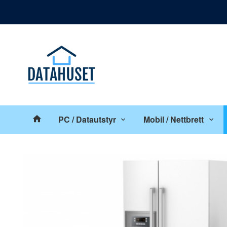
Gå
Lukk
til
innholdet
Produkter
PC / Datautstyr
Mobil / Nettbrett