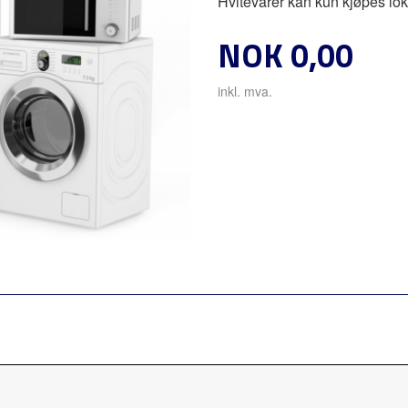
Hvitevarer kan kun kjøpes lok
Pris
NOK
0,00
inkl. mva.