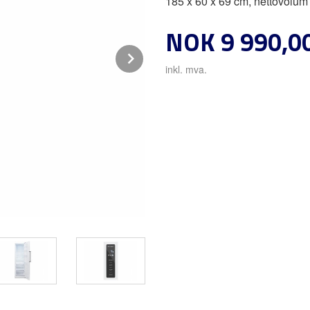
185 x 60 x 69 cm, nettovolum
Pris
NOK
9 990,0
Next
inkl. mva.