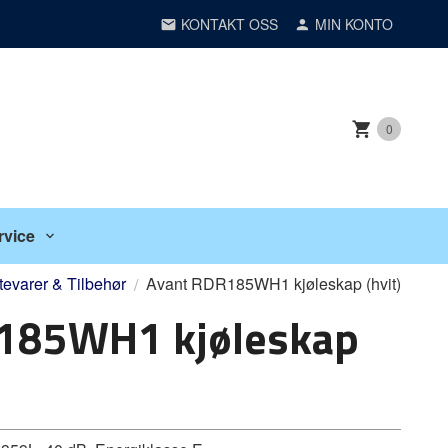
KONTAKT OSS
MIN KONTO
0
rvice
tevarer & Tilbehør
Avant RDR185WH1 kjøleskap (hvit)
185WH1 kjøleskap