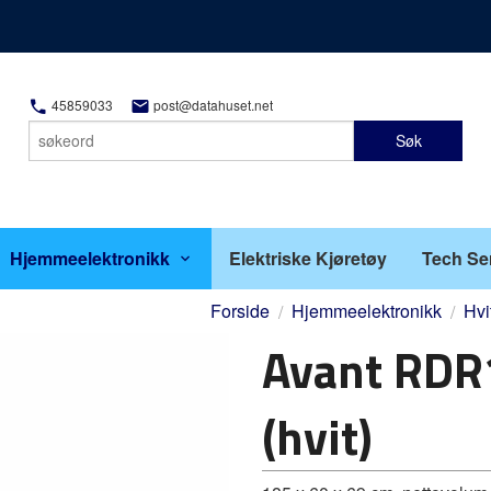
45859033
post@datahuset.net
Søk
Hjemmeelektronikk
Elektriske Kjøretøy
Tech Se
Forside
Hjemmeelektronikk
Hvi
Avant RDR
(hvit)