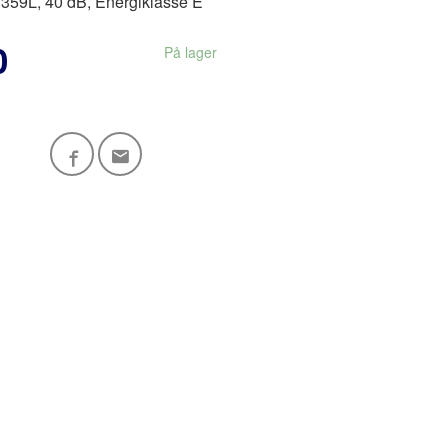
 359L, 40 dB, Energiklasse E
0
På lager