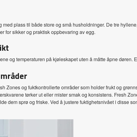
med plass til både store og små husholdninger. De tre hyllene, t
 for sikker og praktisk oppbevaring av egg.
ikt
gene og temperaturen på kjøleskapet uten å måtte åpne døren. En
 områder
Zones og fuktkontrollerte områder som holder frukt og grønnsa
 ferskvarene tørker ut eller mister smak og konsistens. Fresh Zone
 holde dem sprø og friske. Ved å justere fuktighetsnivået i disse