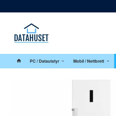
Gå
Lukk
til
innholdet
Produkter
PC / Datautstyr
Mobil / Nettbrett