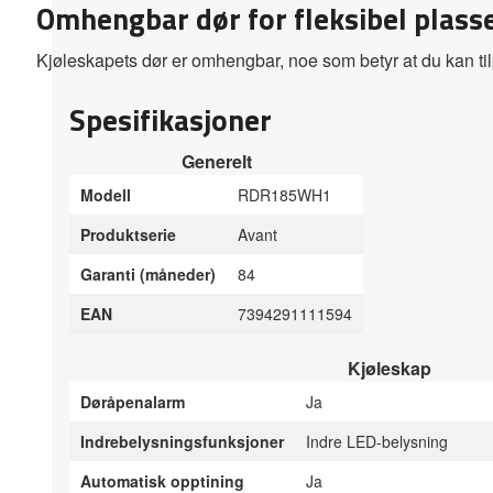
Omhengbar dør for fleksibel plass
Kjøleskapets dør er omhengbar, noe som betyr at du kan ti
Spesifikasjoner
Generelt
Modell
RDR185WH1
Produktserie
Avant
Garanti (måneder)
84
EAN
7394291111594
Kjøleskap
Døråpenalarm
Ja
Indrebelysningsfunksjoner
Indre LED-belysning
Automatisk opptining
Ja