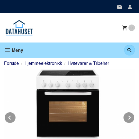
Gå
til
innholdet
0
Meny
Forside
Hjemmeelektronikk
Hvitevarer & Tilbehør
Prev
N