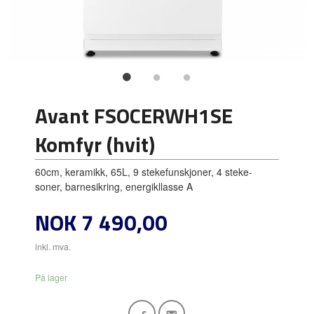
Avant FSOCERWH1SE
Komfyr (hvit)
60cm, keramikk, 65L, 9 stekefunskjoner, 4 steke-
soner, barnesikring, energikllasse A
Pris
NOK
7 490,00
inkl. mva.
På lager