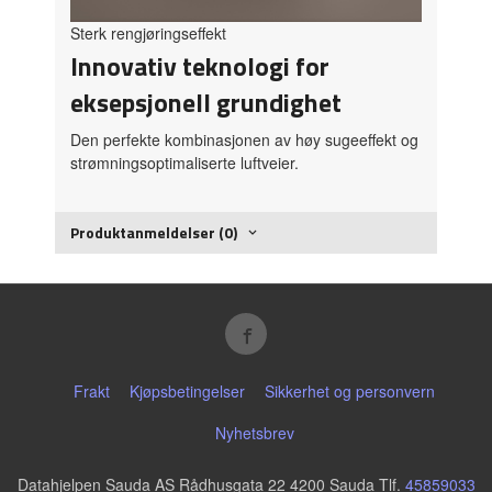
Sterk rengjøringseffekt
Innovativ teknologi for
eksepsjonell grundighet
Den perfekte kombinasjonen av høy sugeeffekt og
strømningsoptimaliserte luftveier.
Produktanmeldelser (0)
Frakt
Kjøpsbetingelser
Sikkerhet og personvern
Nyhetsbrev
Datahjelpen Sauda AS Rådhusgata 22 4200 Sauda Tlf.
45859033