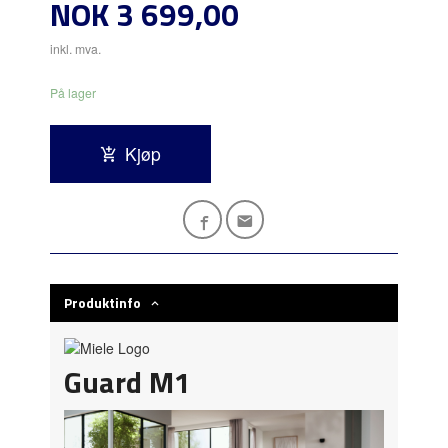
Pris
NOK
3 699,00
inkl. mva.
På lager
Kjøp
Produktinfo
Guard M1