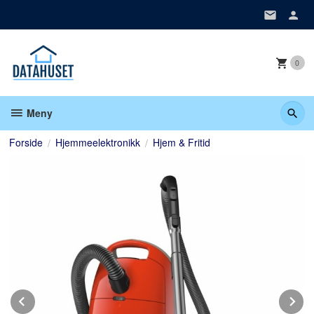
Gå
til
innholdet
0
Meny
Forside
Hjemmeelektronikk
Hjem & Fritid
Prev
N