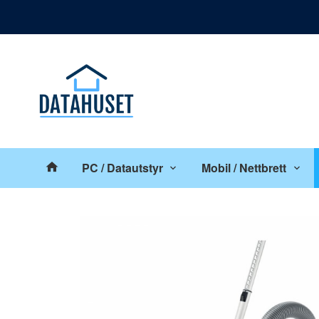
Gå
Lukk
til
innholdet
Produkter
PC / Datautstyr
Mobil / Nettbrett