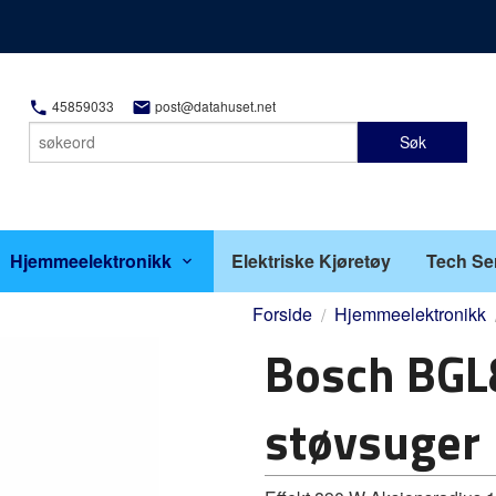
45859033
post@datahuset.net
Søk
Hjemmeelektronikk
Elektriske Kjøretøy
Tech Se
Forside
Hjemmeelektronikk
Bosch BGL
støvsuger