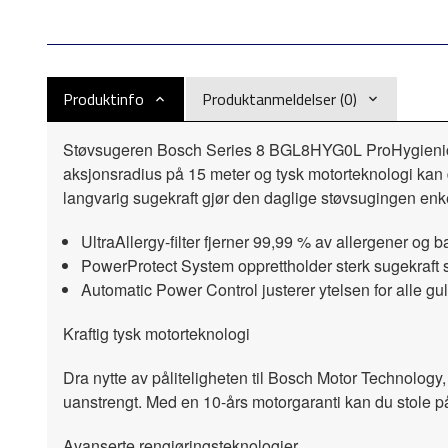
Produktinfo
Produktanmeldelser (0)
Støvsugeren Bosch Series 8 BGL8HYG0L ProHygienic gir 
aksjonsradius på 15 meter og tysk motorteknologi kan 
langvarig sugekraft gjør den daglige støvsugingen enk
UltraAllergy-filter fjerner 99,99 % av allergener og b
PowerProtect System opprettholder sterk sugekraft s
Automatic Power Control justerer ytelsen for alle gu
Kraftig tysk motorteknologi
Dra nytte av påliteligheten til Bosch Motor Technology,
uanstrengt. Med en 10-års motorgaranti kan du stole p
Avanserte rengjøringsteknologier