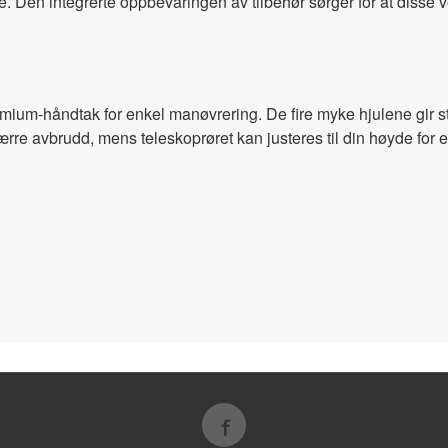
Den integrerte oppbevaringen av tilbehør sørger for at disse ve
mium-håndtak for enkel manøvrering. De fire myke hjulene gir st
e avbrudd, mens teleskoprøret kan justeres til din høyde for en