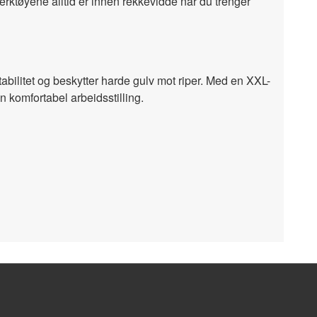
rktøyene alltid er innen rekkevidde når du trenger
abilitet og beskytter harde gulv mot riper. Med en XXL-
 komfortabel arbeidsstilling.