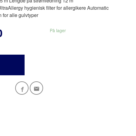
15 m Lengde på strømledning 12 m
raAllergy hygienisk filter for allergikere Automatic
 for alle gulvtyper
0
På lager