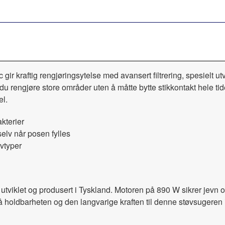
kraftig rengjøringsytelse med avansert filtrering, spesielt utv
du rengjøre store områder uten å måtte bytte stikkontakt hele t
el.
akterier
elv når posen fylles
lvtyper
 utviklet og produsert i Tyskland. Motoren på 890 W sikrer jevn 
å holdbarheten og den langvarige kraften til denne støvsugeren 