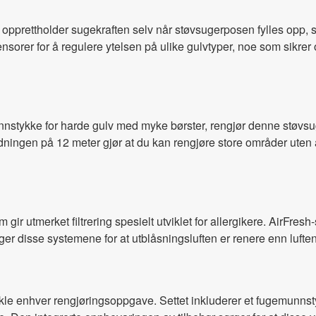
pprettholder sugekraften selv når støvsugerposen fylles opp, 
nsorer for å regulere ytelsen på ulike gulvtyper, noe som sikrer 
unnstykke for harde gulv med myke børster, rengjør denne støvsu
ngen på 12 meter gjør at du kan rengjøre store områder uten å 
m gir utmerket filtrering spesielt utviklet for allergikere. AirFres
r disse systemene for at utblåsningsluften er renere enn luften 
kle enhver rengjøringsoppgave. Settet inkluderer et fugemunnst