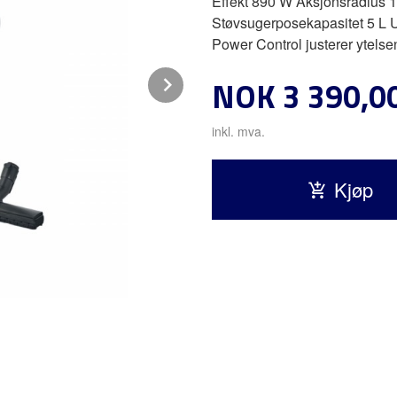
Effekt 890 W Aksjonsradius 
Støvsugerposekapasitet 5 L Ult
Power Control justerer ytelsen
Next
Pris
NOK
3 390,0
inkl. mva.
Kjøp