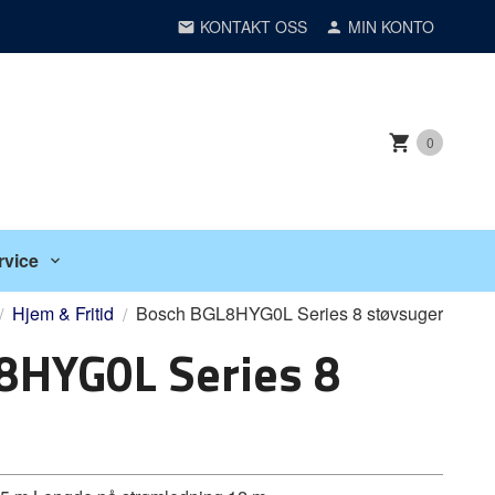
KONTAKT OSS
MIN KONTO
0
rvice
Hjem & Fritid
Bosch BGL8HYG0L Series 8 støvsuger
8HYG0L Series 8