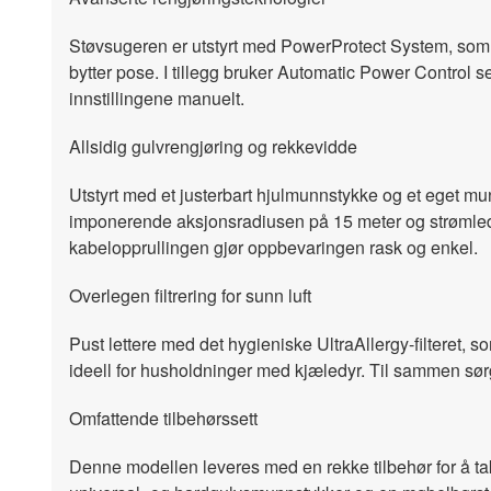
Støvsugeren er utstyrt med PowerProtect System, som o
bytter pose. I tillegg bruker Automatic Power Control se
innstillingene manuelt.
Allsidig gulvrengjøring og rekkevidde
Utstyrt med et justerbart hjulmunnstykke og et eget m
imponerende aksjonsradiusen på 15 meter og strømledni
kabelopprullingen gjør oppbevaringen rask og enkel.
Overlegen filtrering for sunn luft
Pust lettere med det hygieniske UltraAllergy-filteret, so
ideell for husholdninger med kjæledyr. Til sammen sørge
Omfattende tilbehørssett
Denne modellen leveres med en rekke tilbehør for å ta