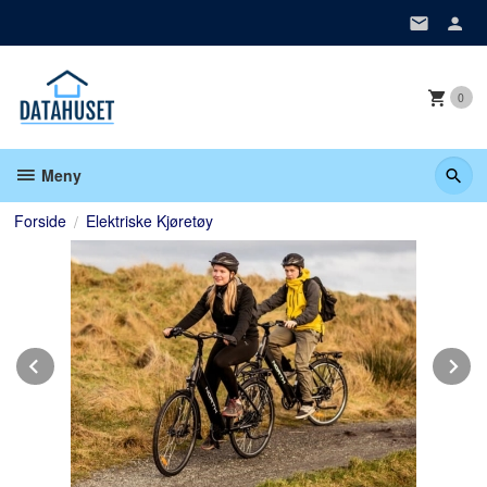
Gå
til
innholdet
0
Meny
Forside
Elektriske Kjøretøy
Prev
N