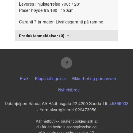
Leveres i hjulstørrelse 700c / 28″
Paser høyde fra 160– 190cm
Garanti 7 år motor. Livstidsgaranti på ramme.
Produktanmeldelser (0)
Frakt
Kjøpsbetingelser
Sikkerhet og personvern
Nyhetsbrev
Datahjelpen Sauda AS Rådhusgata 22 4200 Sauda Tlf.
45859033
- Foretaksregisteret 926473956
Vår nettbutikk bruker cookies slik at
du får en bedre kjøpsopplevelse og
vi kan yte deg bedre service. Vi