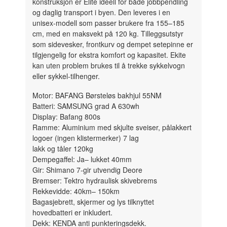
konstruksjon er Elite ideell for både jobbpendling
og daglig transport i byen. Den leveres i en
unisex-modell som passer brukere fra 155–185
cm, med en maksvekt på 120 kg. Tilleggsutstyr
som sidevesker, frontkurv og dempet setepinne er
tilgjengelig for ekstra komfort og kapasitet. Ekite
kan uten problem brukes til å trekke sykkelvogn
eller sykkel-tilhenger.
Motor: BAFANG Børsteløs bakhjul 55NM
Batteri: SAMSUNG grad A 630wh
Display: Bafang 800s
Ramme: Aluminium med skjulte sveiser, pålakkert
logoer (ingen klistermerker) 7 lag
lakk og tåler 120kg
Dempegaffel: Ja– lukket 40mm
Gir: Shimano 7-gir utvendig Deore
Bremser: Tektro hydraulisk skivebrems
Rekkevidde: 40km– 150km
Bagasjebrett, skjermer og lys tilknyttet
hovedbatteri er inkludert.
Dekk: KENDA anti punkteringsdekk.