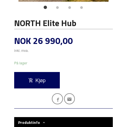
NORTH Elite Hub
Pris
NOK
26 990,00
inkl. mva.
På lager
Kjøp
Produktinfo