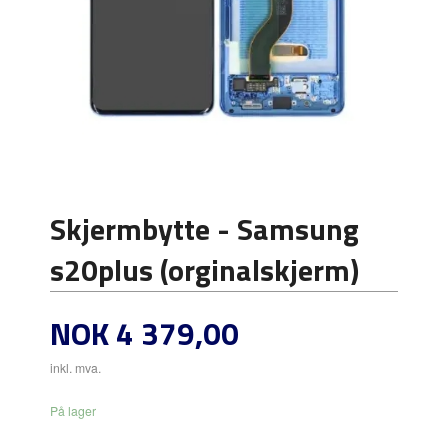
Skjermbytte - Samsung
s20plus (orginalskjerm)
Pris
NOK
4 379,00
inkl. mva.
På lager