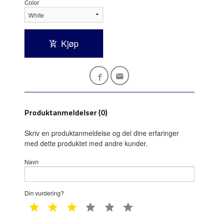
Color
Kjøp
Produktanmeldelser (0)
Skriv en produktanmeldelse og del dine erfaringer
med dette produktet med andre kunder.
Navn
Din vurdering?
1 star
2 star
3 star
4 star
5 star
6 star