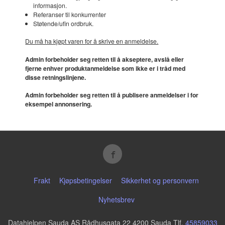
informasjon.
Referanser til konkurrenter
Støtende/ufin ordbruk.
Du må ha kjøpt varen for å skrive en anmeldelse.
Admin forbeholder seg retten til å akseptere, avslå eller
fjerne enhver produktanmeldelse som ikke er i tråd med
disse retningslinjene.
Admin forbeholder seg retten til å publisere anmeldelser i for
eksempel annonsering.
Frakt
Kjøpsbetingelser
Sikkerhet og personvern
Nyhetsbrev
Datahjelpen Sauda AS Rådhusgata 22 4200 Sauda Tlf.
45859033