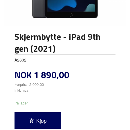
Skjermbytte - iPad 9th
gen (2021)
A2602
Tilbud
NOK
1 890,00
Førpris:
2 090,00
Rabatt
inkl. mva.
På lager
Kjøp