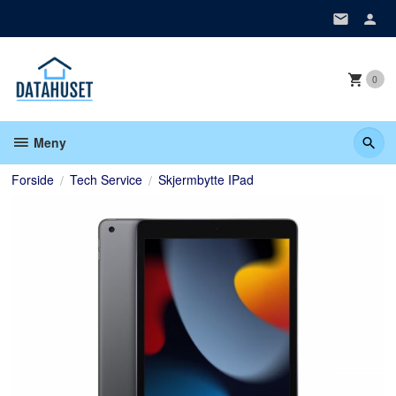
Gå
til
innholdet
0
Meny
Forside
Tech Service
Skjermbytte IPad