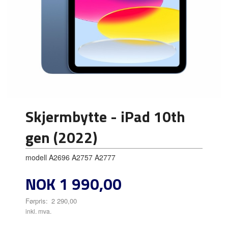
Skjermbytte - iPad 10th
gen (2022)
modell A2696 A2757 A2777
Tilbud
NOK
1 990,00
Førpris:
2 290,00
Rabatt
inkl. mva.