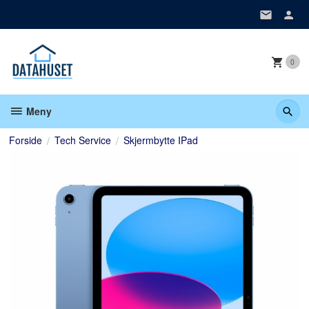
Gå
til
innholdet
0
Meny
Forside
Tech Service
Skjermbytte IPad