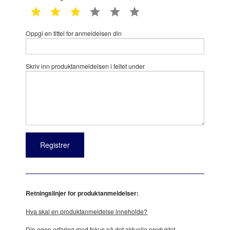
1 star
2 star
3 star
4 star
5 star
6 star
Oppgi en tittel for anmeldelsen din
Skriv inn produktanmeldelsen i feltet under
Retningslinjer for produktanmeldelser:
Hva skal en produktanmeldelse inneholde?
Din egen erfaring med fokus på det aktuelle produktet.