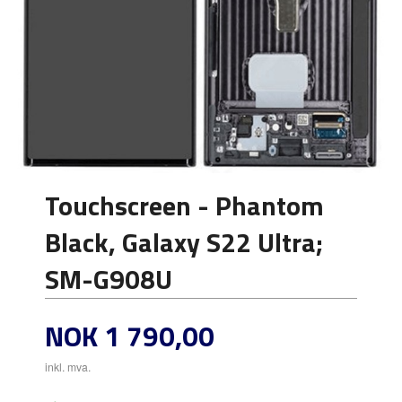
Touchscreen - Phantom
Black, Galaxy S22 Ultra;
SM-G908U
Pris
NOK
1 790,00
inkl. mva.