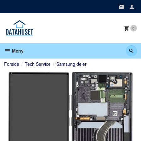
Gå
til
innholdet
0
Meny
Forside
Tech Service
Samsung deler