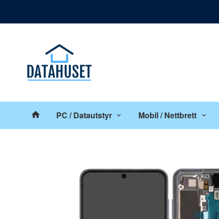
Gå
Lukk
til
innholdet
Produkter
PC / Datautstyr
Mobil / Nettbrett