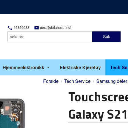
45859033
post@datahuset.net
Søk
Hjemmeelektronikk
Elektriske Kjøretøy
Tech Se
Forside
Tech Service
Samsung deler
Touchscre
Galaxy S2