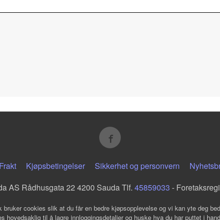
Frakt
Kjøpsbetingelser
Sikkerhet og personvern
Nyhetsb
da AS Rådhusgata 22 4200 Sauda Tlf.
45859033
- Foretaksreg
k bruker cookies slik at du får en bedre kjøpsopplevelse og vi kan yte deg bed
s hovedsaklig til å lagre innloggingsdetaljer og huske hva du har puttet i han