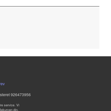
rev
isteret 926473956
re service. Vi
dlekurven din.