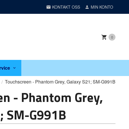
KONTAKT OSS
MIN KONTO
0
rvice
Touchscreen - Phantom Grey, Galaxy S21; SM-G991B
en - Phantom Grey,
1; SM-G991B