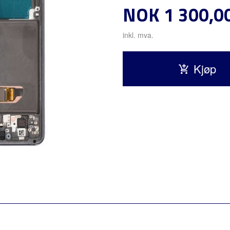
Pris
NOK
1 300,0
inkl. mva.
Kjøp