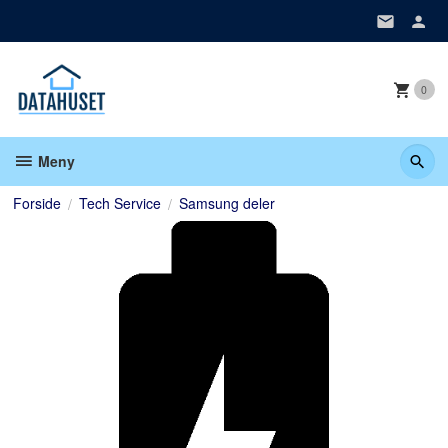
Gå
til
innholdet
0
Meny
Forside
Tech Service
Samsung deler