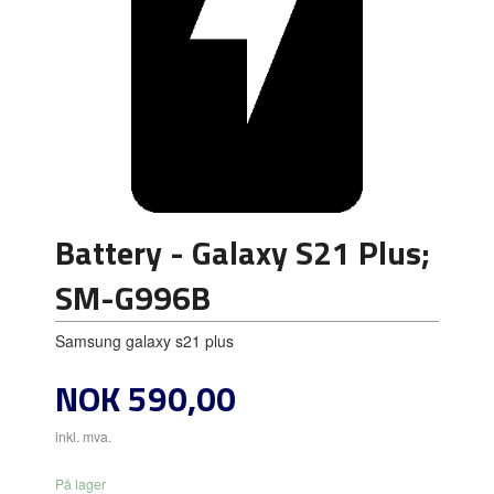
Battery - Galaxy S21 Plus;
SM-G996B
Samsung galaxy s21 plus
Pris
NOK
590,00
inkl. mva.
På lager