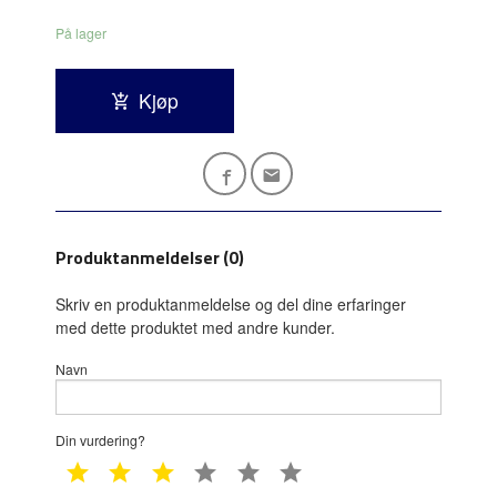
På lager
Kjøp
Produktanmeldelser (0)
Skriv en produktanmeldelse og del dine erfaringer
med dette produktet med andre kunder.
Navn
Din vurdering?
1 star
2 star
3 star
4 star
5 star
6 star