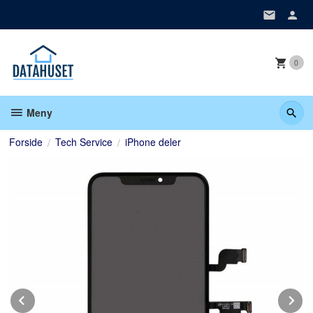
Gå
til
innholdet
0
Meny
Forside
Tech Service
iPhone deler
Prev
N